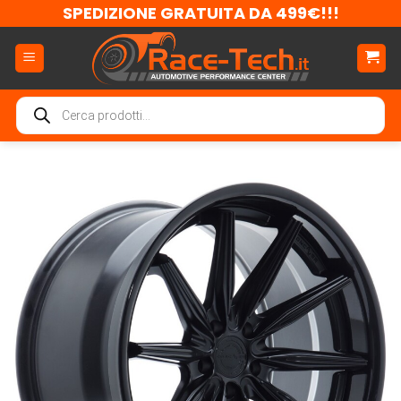
Salta
SPEDIZIONE GRATUITA DA 499€!!!
ai
contenuti
Ricerca
prodotti