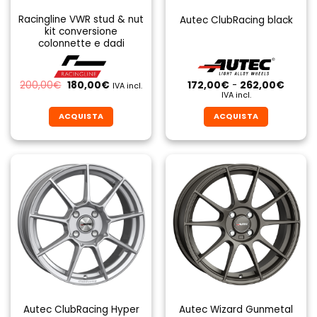
Racingline VWR stud & nut
Autec ClubRacing black
kit conversione
colonnette e dadi
Il
Il
Fascia
200,00
€
180,00
€
172,00
€
-
262,00
€
IVA incl.
prezzo
prezzo
di
IVA incl.
originale
attuale
prezzo
era:
è:
da
ACQUISTA
ACQUISTA
200,00€.
180,00€.
172,00
a
Questo
Questo
262,0
prodotto
prodotto
ha
ha
più
più
varianti.
varianti.
Le
Le
opzioni
opzioni
possono
possono
essere
essere
scelte
scelte
nella
nella
pagina
pagina
Autec ClubRacing Hyper
Autec Wizard Gunmetal
del
del