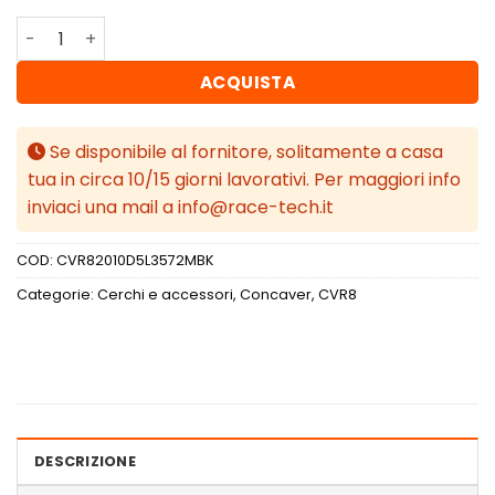
Concaver CVR8 20x10 ET35 5x112 Matt Black quantità
ACQUISTA
Se disponibile al fornitore, solitamente a casa
tua in circa 10/15 giorni lavorativi. Per maggiori info
inviaci una mail a info@race-tech.it
COD:
CVR82010D5L3572MBK
Categorie:
Cerchi e accessori
,
Concaver
,
CVR8
DESCRIZIONE