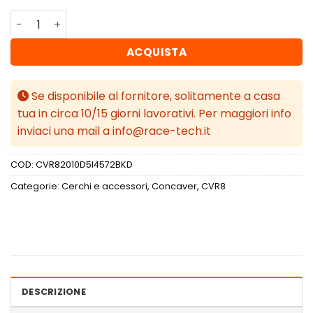
Concaver CVR8 20x10 ET45 5x120 Black Diamond Cut qua
ACQUISTA
Se disponibile al fornitore, solitamente a casa
tua in circa 10/15 giorni lavorativi. Per maggiori info
inviaci una mail a info@race-tech.it
COD:
CVR82010D5I4572BKD
Categorie:
Cerchi e accessori
,
Concaver
,
CVR8
DESCRIZIONE