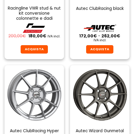
Racingline VWR stud & nut
Autec ClubRacing black
kit conversione
colonnette e dadi
Il
Il
Fascia
200,00
€
180,00
€
172,00
€
-
262,00
€
IVA incl.
prezzo
prezzo
di
IVA incl.
originale
attuale
prezzo
era:
è:
da
ACQUISTA
ACQUISTA
200,00€.
180,00€.
172,00
a
Questo
Questo
262,0
prodotto
prodotto
ha
ha
più
più
varianti.
varianti.
Le
Le
opzioni
opzioni
possono
possono
essere
essere
scelte
scelte
nella
nella
pagina
pagina
Autec ClubRacing Hyper
Autec Wizard Gunmetal
del
del