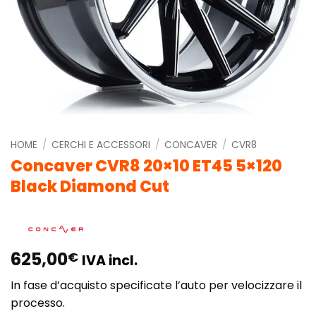
HOME
/
CERCHI E ACCESSORI
/
CONCAVER
/
CVR8
Concaver CVR8 20×10 ET45 5×120
Black Diamond Cut
625,00
€
IVA incl.
In fase d’acquisto specificate l’auto per velocizzare il
processo.