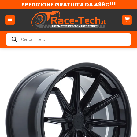
Salta
SPEDIZIONE GRATUITA DA 499€!!!
ai
contenuti
Ricerca
prodotti