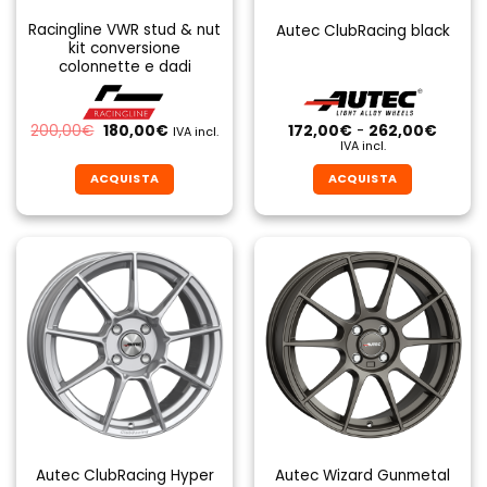
Racingline VWR stud & nut
Autec ClubRacing black
kit conversione
colonnette e dadi
Il
Il
Fascia
200,00
€
180,00
€
172,00
€
-
262,00
€
IVA incl.
prezzo
prezzo
di
IVA incl.
originale
attuale
prezzo
era:
è:
da
ACQUISTA
ACQUISTA
200,00€.
180,00€.
172,00
a
Questo
Questo
262,0
prodotto
prodotto
ha
ha
più
più
varianti.
varianti.
Le
Le
opzioni
opzioni
possono
possono
essere
essere
scelte
scelte
nella
nella
pagina
pagina
Autec ClubRacing Hyper
Autec Wizard Gunmetal
del
del