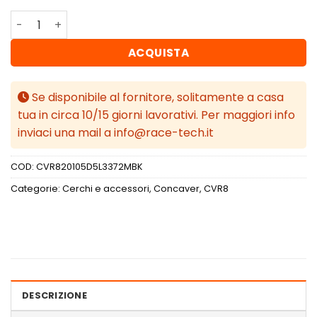
Concaver CVR8 20x10,5 ET33 5x112 Matt Black quantità
ACQUISTA
Se disponibile al fornitore, solitamente a casa
tua in circa 10/15 giorni lavorativi. Per maggiori info
inviaci una mail a info@race-tech.it
COD:
CVR820105D5L3372MBK
Categorie:
Cerchi e accessori
,
Concaver
,
CVR8
DESCRIZIONE