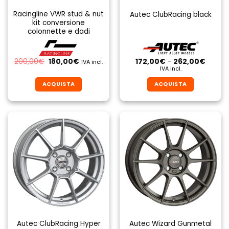
Racingline VWR stud & nut
Autec ClubRacing black
kit conversione
colonnette e dadi
Il
Il
Fascia
200,00
€
180,00
€
172,00
€
-
262,00
€
IVA incl.
prezzo
prezzo
di
IVA incl.
originale
attuale
prezzo
era:
è:
da
ACQUISTA
ACQUISTA
200,00€.
180,00€.
172,00
a
Questo
Questo
262,0
prodotto
prodotto
ha
ha
più
più
varianti.
varianti.
Le
Le
opzioni
opzioni
possono
possono
essere
essere
scelte
scelte
nella
nella
pagina
pagina
Autec ClubRacing Hyper
Autec Wizard Gunmetal
del
del