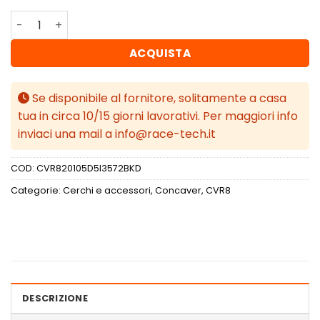
Concaver CVR8 20x10,5 ET35 5x120 Black Diamond Cut q
ACQUISTA
Se disponibile al fornitore, solitamente a casa
tua in circa 10/15 giorni lavorativi. Per maggiori info
inviaci una mail a info@race-tech.it
COD:
CVR820105D5I3572BKD
Categorie:
Cerchi e accessori
,
Concaver
,
CVR8
DESCRIZIONE