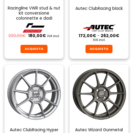
Racingline VWR stud & nut
Autec ClubRacing black
kit conversione
colonnette e dadi
Il
Il
Fascia
200,00
€
180,00
€
172,00
€
-
262,00
€
IVA incl.
prezzo
prezzo
di
IVA incl.
originale
attuale
prezzo
era:
è:
da
ACQUISTA
ACQUISTA
200,00€.
180,00€.
172,00
a
Questo
Questo
262,0
prodotto
prodotto
ha
ha
più
più
varianti.
varianti.
Le
Le
opzioni
opzioni
possono
possono
essere
essere
scelte
scelte
nella
nella
pagina
pagina
Autec ClubRacing Hyper
Autec Wizard Gunmetal
del
del