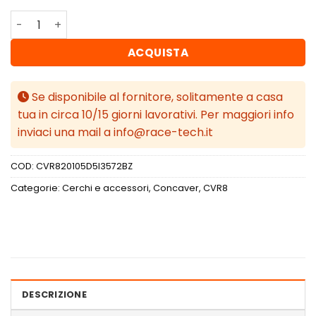
Concaver CVR8 20x10,5 ET35 5x120 Gloss Bronze quantit
ACQUISTA
Se disponibile al fornitore, solitamente a casa
tua in circa 10/15 giorni lavorativi. Per maggiori info
inviaci una mail a info@race-tech.it
COD:
CVR820105D5I3572BZ
Categorie:
Cerchi e accessori
,
Concaver
,
CVR8
DESCRIZIONE