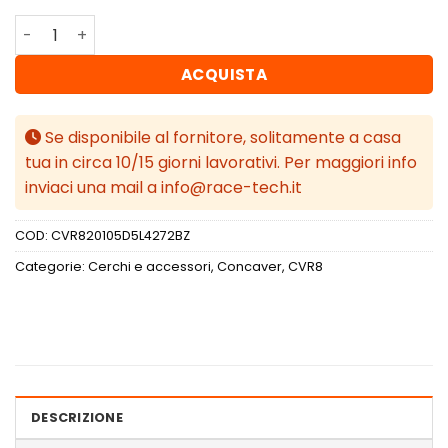
Concaver CVR8 20x10,5 ET42 5x112 Gloss Bronze quantit
ACQUISTA
Se disponibile al fornitore, solitamente a casa
tua in circa 10/15 giorni lavorativi. Per maggiori info
inviaci una mail a info@race-tech.it
COD:
CVR820105D5L4272BZ
Categorie:
Cerchi e accessori
,
Concaver
,
CVR8
DESCRIZIONE