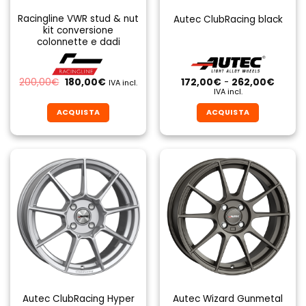
Racingline VWR stud & nut
Autec ClubRacing black
kit conversione
colonnette e dadi
Il
Il
Fascia
200,00
€
180,00
€
172,00
€
-
262,00
€
IVA incl.
prezzo
prezzo
di
IVA incl.
originale
attuale
prezzo
era:
è:
da
ACQUISTA
ACQUISTA
200,00€.
180,00€.
172,00
a
Questo
Questo
262,0
prodotto
prodotto
ha
ha
più
più
varianti.
varianti.
Le
Le
opzioni
opzioni
possono
possono
essere
essere
scelte
scelte
nella
nella
pagina
pagina
Autec ClubRacing Hyper
Autec Wizard Gunmetal
del
del