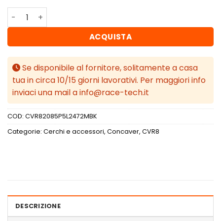
Concaver CVR8 20x8,5 ET24 5x112 Matt Black quantità
ACQUISTA
Se disponibile al fornitore, solitamente a casa
tua in circa 10/15 giorni lavorativi. Per maggiori info
inviaci una mail a info@race-tech.it
COD:
CVR82085P5L2472MBK
Categorie:
Cerchi e accessori
,
Concaver
,
CVR8
DESCRIZIONE