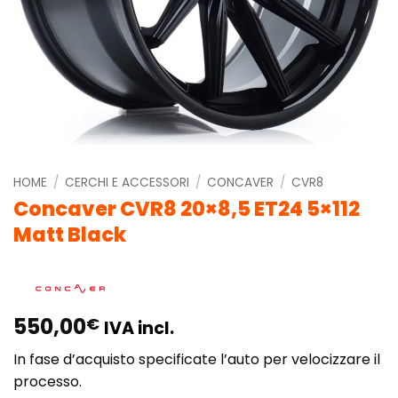
HOME
/
CERCHI E ACCESSORI
/
CONCAVER
/
CVR8
Concaver CVR8 20×8,5 ET24 5×112
Matt Black
550,00
€
IVA incl.
In fase d’acquisto specificate l’auto per velocizzare il
processo.