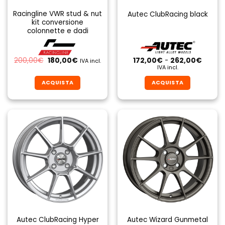
Racingline VWR stud & nut
Autec ClubRacing black
kit conversione
colonnette e dadi
Il
Il
Fascia
200,00
€
180,00
€
172,00
€
-
262,00
€
IVA incl.
prezzo
prezzo
di
IVA incl.
originale
attuale
prezzo
era:
è:
da
ACQUISTA
ACQUISTA
200,00€.
180,00€.
172,00
a
Questo
Questo
262,0
prodotto
prodotto
ha
ha
più
più
varianti.
varianti.
Le
Le
opzioni
opzioni
possono
possono
essere
essere
scelte
scelte
nella
nella
pagina
pagina
Autec ClubRacing Hyper
Autec Wizard Gunmetal
del
del