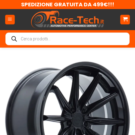
Salta
SPEDIZIONE GRATUITA DA 499€!!!
ai
contenuti
Ricerca
prodotti