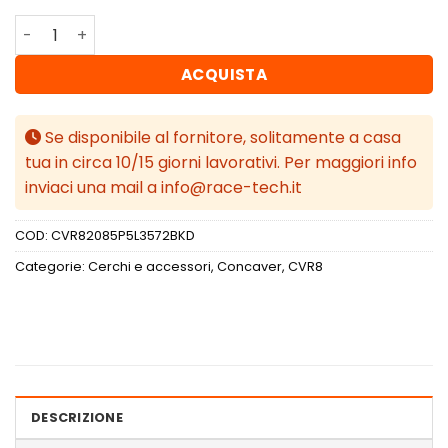
Concaver CVR8 20x8,5 ET35 5x112 Black Diamond Cut qua
ACQUISTA
Se disponibile al fornitore, solitamente a casa
tua in circa 10/15 giorni lavorativi. Per maggiori info
inviaci una mail a info@race-tech.it
COD:
CVR82085P5L3572BKD
Categorie:
Cerchi e accessori
,
Concaver
,
CVR8
DESCRIZIONE