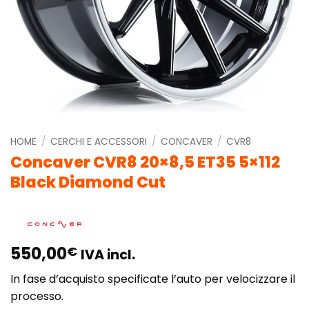
HOME
/
CERCHI E ACCESSORI
/
CONCAVER
/
CVR8
Concaver CVR8 20×8,5 ET35 5×112
Black Diamond Cut
550,00
€
IVA incl.
In fase d’acquisto specificate l’auto per velocizzare il
processo.