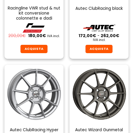
Racingline VWR stud & nut
Autec ClubRacing black
kit conversione
colonnette e dadi
Il
Il
Fascia
200,00
€
180,00
€
172,00
€
-
262,00
€
IVA incl.
prezzo
prezzo
di
IVA incl.
originale
attuale
prezzo
era:
è:
da
ACQUISTA
ACQUISTA
200,00€.
180,00€.
172,00
a
Questo
Questo
262,0
prodotto
prodotto
ha
ha
più
più
varianti.
varianti.
Le
Le
opzioni
opzioni
possono
possono
essere
essere
scelte
scelte
nella
nella
pagina
pagina
Autec ClubRacing Hyper
Autec Wizard Gunmetal
del
del