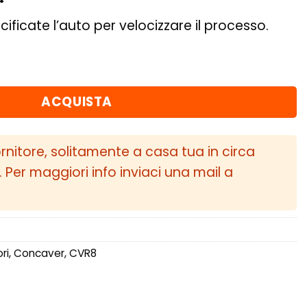
cificate l’auto per velocizzare il processo.
ET35 5x120 Carbon Graphite quantità
ACQUISTA
ornitore, solitamente a casa tua in circa
i. Per maggiori info inviaci una mail a
ri
,
Concaver
,
CVR8