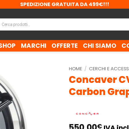
SPEDIZIONE GRATUITA DA 499€!!!
ca
tti
SHOP
MARCHI
OFFERTE
CHI SIAMO
C
HOME
/
CERCHI E ACCESS
Concaver CV
Carbon Grap
550,00
€
IVA incl