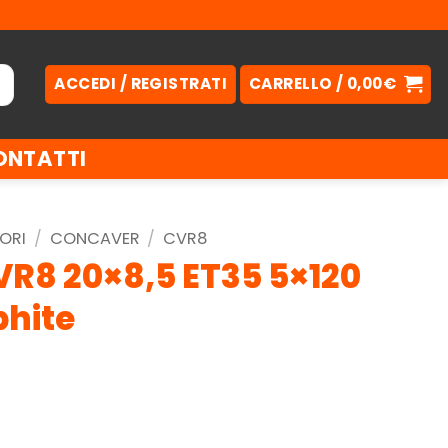
ACCEDI / REGISTRATI
CARRELLO /
0,00
€
ONTATTI
ORI
/
CONCAVER
/
CVR8
R8 20×8,5 ET35 5×120
hite
.