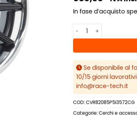
In fase d’acquisto spe
Concaver CVR8 20x8,5 
Se disponibile al f
10/15 giorni lavorativ
info@race-tech.it
COD:
CVR82085P5I3572CG
Categorie:
Cerchi e accesso