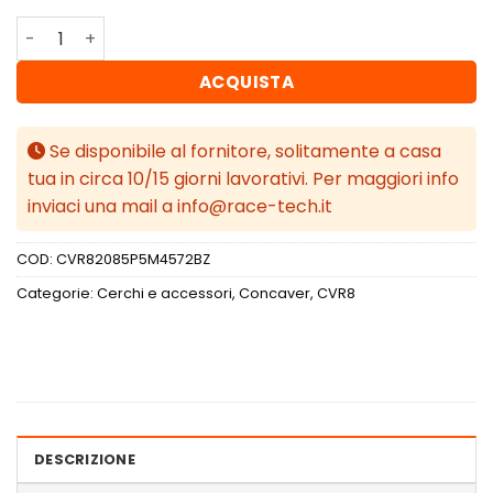
Concaver CVR8 20x8,5 ET45 5x108 Gloss Bronze quantità
ACQUISTA
Se disponibile al fornitore, solitamente a casa
tua in circa 10/15 giorni lavorativi. Per maggiori info
inviaci una mail a info@race-tech.it
COD:
CVR82085P5M4572BZ
Categorie:
Cerchi e accessori
,
Concaver
,
CVR8
DESCRIZIONE