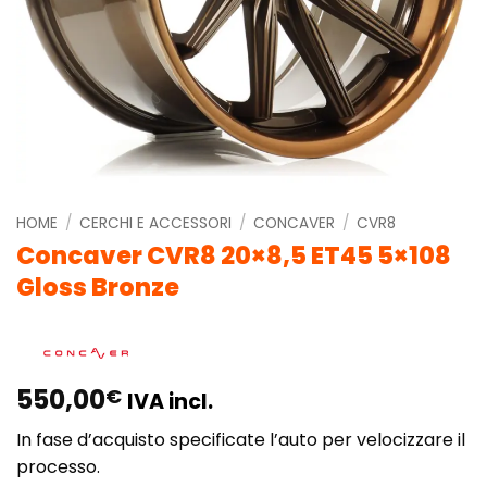
HOME
/
CERCHI E ACCESSORI
/
CONCAVER
/
CVR8
Concaver CVR8 20×8,5 ET45 5×108
Gloss Bronze
550,00
€
IVA incl.
In fase d’acquisto specificate l’auto per velocizzare il
processo.