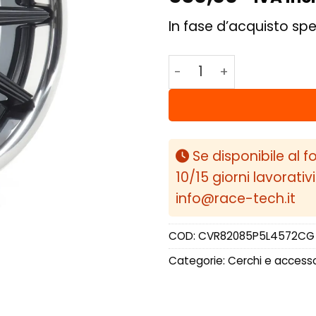
In fase d’acquisto spe
Concaver CVR8 20x8,5 
Se disponibile al f
10/15 giorni lavorativ
info@race-tech.it
COD:
CVR82085P5L4572CG
Categorie:
Cerchi e accesso