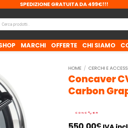
SPEDIZIONE GRATUITA DA 499€!!!
ca
tti
SHOP
MARCHI
OFFERTE
CHI SIAMO
C
HOME
/
CERCHI E ACCESS
Concaver CV
Carbon Grap
550,00
€
IVA incl