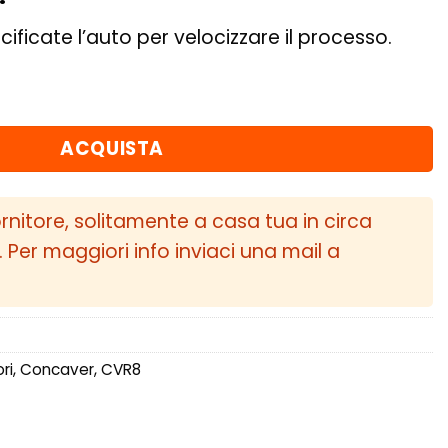
cificate l’auto per velocizzare il processo.
ET45 5x112 Carbon Graphite quantità
ACQUISTA
ornitore, solitamente a casa tua in circa
i. Per maggiori info inviaci una mail a
ri
,
Concaver
,
CVR8