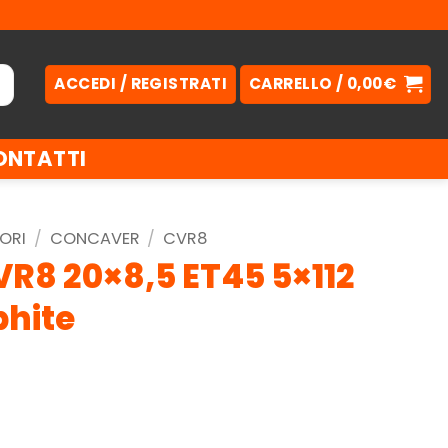
ACCEDI / REGISTRATI
CARRELLO /
0,00
€
ONTATTI
ORI
/
CONCAVER
/
CVR8
R8 20×8,5 ET45 5×112
hite
.