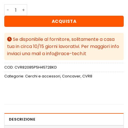
Concaver CVR8 20x8,5 ET45 5x114,3 Black Diamond Cut q
ACQUISTA
Se disponibile al fornitore, solitamente a casa
tua in circa 10/15 giorni lavorativi. Per maggiori info
inviaci una mail a info@race-tech.it
COD:
CVR82085P5H4572BKD
Categorie:
Cerchi e accessori
,
Concaver
,
CVR8
DESCRIZIONE