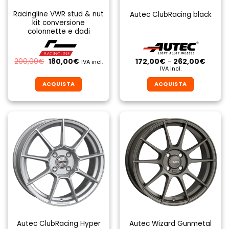
Racingline VWR stud & nut
Autec ClubRacing black
kit conversione
colonnette e dadi
Il
Il
Fascia
200,00
€
180,00
€
172,00
€
-
262,00
€
IVA incl.
prezzo
prezzo
di
IVA incl.
originale
attuale
prezzo
era:
è:
da
ACQUISTA
ACQUISTA
200,00€.
180,00€.
172,00
a
Questo
Questo
262,0
prodotto
prodotto
ha
ha
più
più
varianti.
varianti.
Le
Le
opzioni
opzioni
possono
possono
essere
essere
scelte
scelte
nella
nella
pagina
pagina
Autec ClubRacing Hyper
Autec Wizard Gunmetal
del
del