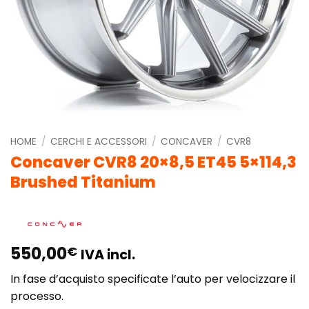
HOME
/
CERCHI E ACCESSORI
/
CONCAVER
/
CVR8
Concaver CVR8 20×8,5 ET45 5×114,3
Brushed Titanium
550,00
€
IVA incl.
In fase d’acquisto specificate l’auto per velocizzare il
processo.