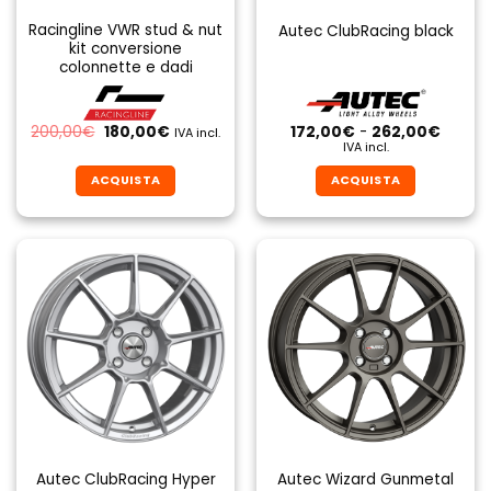
Racingline VWR stud & nut
Autec ClubRacing black
kit conversione
colonnette e dadi
Il
Il
Fascia
200,00
€
180,00
€
172,00
€
-
262,00
€
IVA incl.
prezzo
prezzo
di
IVA incl.
originale
attuale
prezzo
era:
è:
da
ACQUISTA
ACQUISTA
200,00€.
180,00€.
172,00
a
Questo
Questo
262,0
prodotto
prodotto
ha
ha
più
più
varianti.
varianti.
Le
Le
opzioni
opzioni
possono
possono
essere
essere
scelte
scelte
nella
nella
pagina
pagina
Autec ClubRacing Hyper
Autec Wizard Gunmetal
del
del