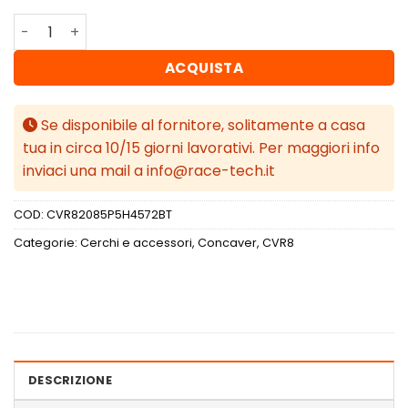
Concaver CVR8 20x8,5 ET45 5x114,3 Brushed Titanium qu
ACQUISTA
Se disponibile al fornitore, solitamente a casa
tua in circa 10/15 giorni lavorativi. Per maggiori info
inviaci una mail a info@race-tech.it
COD:
CVR82085P5H4572BT
Categorie:
Cerchi e accessori
,
Concaver
,
CVR8
DESCRIZIONE