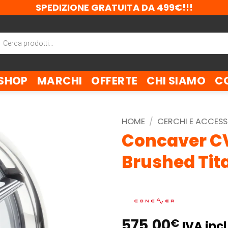
SPEDIZIONE GRATUITA DA 499€!!!
ca
tti
SHOP
MARCHI
OFFERTE
CHI SIAMO
C
HOME
/
CERCHI E ACCESS
Concaver CV
Brushed Ti
575,00
€
IVA incl