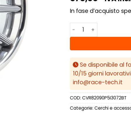
In fase d’acquisto spe
Concaver CVR8 20x9 ET
Se disponibile al f
10/15 giorni lavorativ
info@race-tech.it
COD:
CVR82090P5I3072BT
Categorie:
Cerchi e accesso