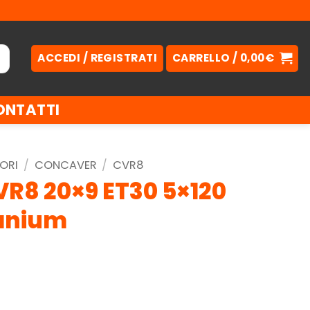
ACCEDI / REGISTRATI
CARRELLO /
0,00
€
ONTATTI
ORI
/
CONCAVER
/
CVR8
R8 20×9 ET30 5×120
tanium
.