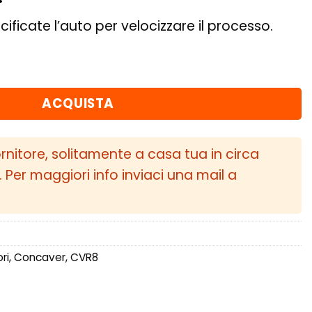
cificate l’auto per velocizzare il processo.
30 5x120 Brushed Titanium quantità
ACQUISTA
ornitore, solitamente a casa tua in circa
i. Per maggiori info inviaci una mail a
ri
,
Concaver
,
CVR8