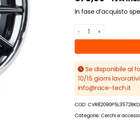
In fase d’acquisto spe
Concaver CVR8 20x9 ET
Se disponibile al f
10/15 giorni lavorativ
info@race-tech.it
COD:
CVR82090P5L3572BKD
Categorie:
Cerchi e accesso