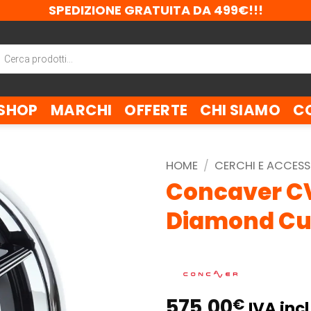
SPEDIZIONE GRATUITA DA 499€!!!
ca
tti
SHOP
MARCHI
OFFERTE
CHI SIAMO
C
HOME
/
CERCHI E ACCESS
Concaver CV
Diamond Cu
575,00
€
IVA incl