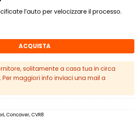
cificate l’auto per velocizzare il processo.
35 5x112 Black Diamond Cut quantità
ACQUISTA
ornitore, solitamente a casa tua in circa
i. Per maggiori info inviaci una mail a
ri
,
Concaver
,
CVR8