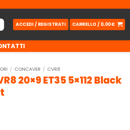
ACCEDI / REGISTRATI
CARRELLO /
0,00
€
ONTATTI
ORI
/
CONCAVER
/
CVR8
R8 20×9 ET35 5×112 Black
t
.