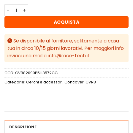
Concaver CVR8 20x9 ET35 5x114,3 Carbon Graphite quan
ACQUISTA
Se disponibile al fornitore, solitamente a casa
tua in circa 10/15 giorni lavorativi. Per maggiori info
inviaci una mail a info@race-tech.it
COD:
CVR82090P5H3572CG
Categorie:
Cerchi e accessori
,
Concaver
,
CVR8
DESCRIZIONE