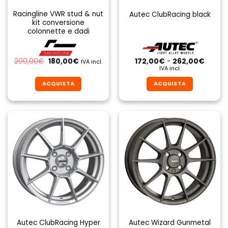
Racingline VWR stud & nut
Autec ClubRacing black
kit conversione
colonnette e dadi
Il
Il
Fascia
200,00
€
180,00
€
172,00
€
-
262,00
€
IVA incl.
prezzo
prezzo
di
IVA incl.
originale
attuale
prezzo
era:
è:
da
ACQUISTA
ACQUISTA
200,00€.
180,00€.
172,00
a
Questo
Questo
262,0
prodotto
prodotto
ha
ha
più
più
varianti.
varianti.
Le
Le
opzioni
opzioni
possono
possono
essere
essere
scelte
scelte
nella
nella
pagina
pagina
Autec ClubRacing Hyper
Autec Wizard Gunmetal
del
del