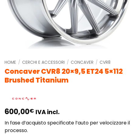
HOME
/
CERCHI E ACCESSORI
/
CONCAVER
/
CVR8
Concaver CVR8 20×9,5 ET24 5×112
Brushed Titanium
600,00
€
IVA incl.
In fase d’acquisto specificate l’auto per velocizzare il
processo.