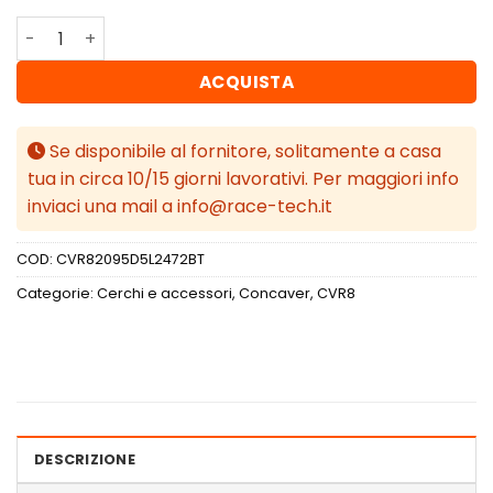
Concaver CVR8 20x9,5 ET24 5x112 Brushed Titanium quan
ACQUISTA
Se disponibile al fornitore, solitamente a casa
tua in circa 10/15 giorni lavorativi. Per maggiori info
inviaci una mail a info@race-tech.it
COD:
CVR82095D5L2472BT
Categorie:
Cerchi e accessori
,
Concaver
,
CVR8
DESCRIZIONE