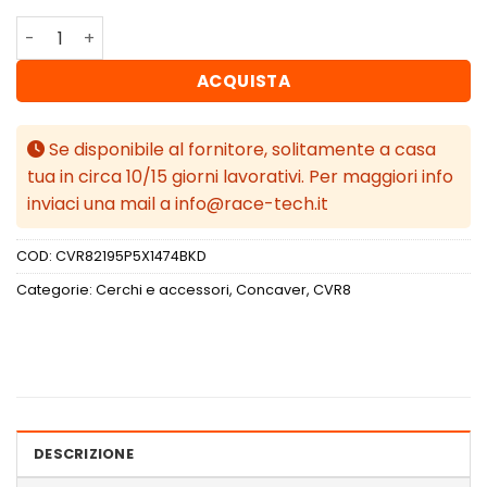
Concaver CVR8 21x9,5 ET14-61 BLANK Black Diamond Cut
ACQUISTA
Se disponibile al fornitore, solitamente a casa
tua in circa 10/15 giorni lavorativi. Per maggiori info
inviaci una mail a info@race-tech.it
COD:
CVR82195P5X1474BKD
Categorie:
Cerchi e accessori
,
Concaver
,
CVR8
DESCRIZIONE