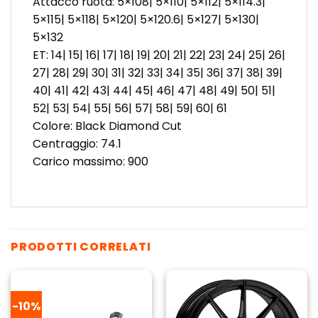
Attacco ruota: 5×108| 5×110| 5×112| 5×114.3|
5×115| 5×118| 5×120| 5×120.6| 5×127| 5×130|
5×132
ET: 14| 15| 16| 17| 18| 19| 20| 21| 22| 23| 24| 25| 26|
27| 28| 29| 30| 31| 32| 33| 34| 35| 36| 37| 38| 39|
40| 41| 42| 43| 44| 45| 46| 47| 48| 49| 50| 51|
52| 53| 54| 55| 56| 57| 58| 59| 60| 61
Colore: Black Diamond Cut
Centraggio: 74.1
Carico massimo: 900
PRODOTTI CORRELATI
-10%