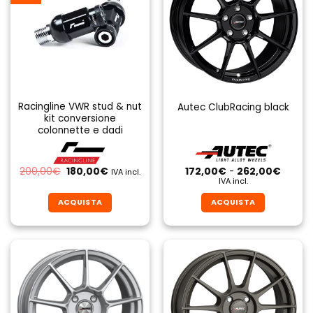
Racingline VWR stud & nut
Autec ClubRacing black
kit conversione
colonnette e dadi
Il
Il
Fascia
200,00
€
180,00
€
172,00
€
-
262,00
€
IVA incl.
prezzo
prezzo
di
IVA incl.
originale
attuale
prezzo
era:
è:
da
ACQUISTA
ACQUISTA
200,00€.
180,00€.
172,00
a
Questo
Questo
262,0
prodotto
prodotto
ha
ha
più
più
varianti.
varianti.
Le
Le
opzioni
opzioni