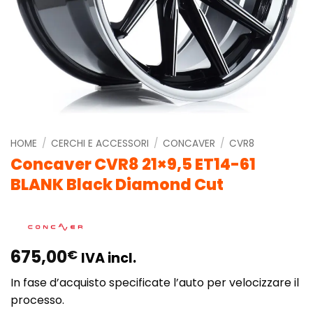
HOME
/
CERCHI E ACCESSORI
/
CONCAVER
/
CVR8
Concaver CVR8 21×9,5 ET14-61
BLANK Black Diamond Cut
675,00
€
IVA incl.
In fase d’acquisto specificate l’auto per velocizzare il
processo.