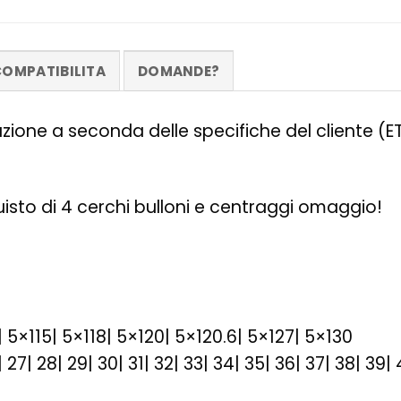
OMPATIBILITA
DOMANDE?
zazione a seconda delle specifiche del cliente (
quisto di 4 cerchi bulloni e centraggi omaggio!
| 5×115| 5×118| 5×120| 5×120.6| 5×127| 5×130
26| 27| 28| 29| 30| 31| 32| 33| 34| 35| 36| 37| 38| 39