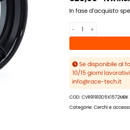
In fase d’acquisto spe
Concaver CVR9 19x10 E
Se disponibile al f
10/15 giorni lavorativ
info@race-tech.it
COD:
CVR91910D5X1572MBK
Categorie:
Cerchi e accesso