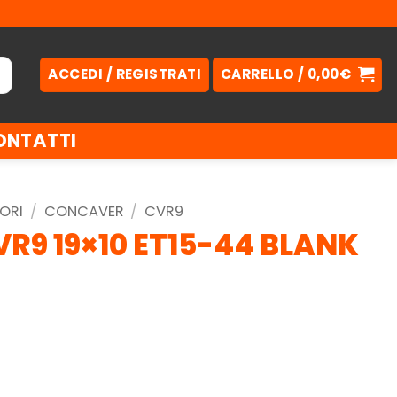
ACCEDI / REGISTRATI
CARRELLO /
0,00
€
ONTATTI
ORI
/
CONCAVER
/
CVR9
R9 19×10 ET15-44 BLANK
.