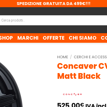
SPEDIZIONE GRATUITA DA 499€!!!
ca
tti
SHOP
MARCHI
OFFERTE
CHI SIAMO
C
HOME
/
CERCHI E ACCESS
Concaver CV
Matt Black
525,00
€
IVA incl