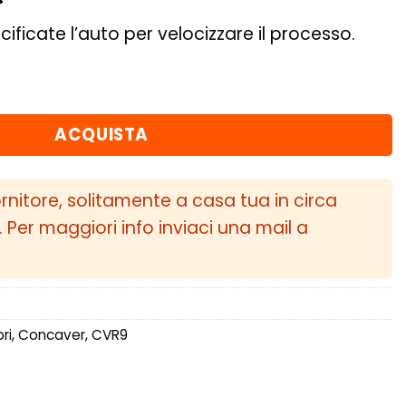
cificate l’auto per velocizzare il processo.
T15-44 BLANK Matt Black quantità
ACQUISTA
ornitore, solitamente a casa tua in circa
i. Per maggiori info inviaci una mail a
ri
,
Concaver
,
CVR9