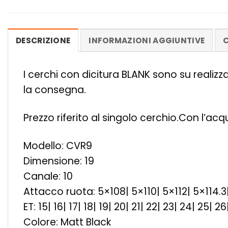
DESCRIZIONE
INFORMAZIONI AGGIUNTIVE
C
I cerchi con dicitura BLANK sono su realiz
la consegna.
Prezzo riferito al singolo cerchio.Con l’ac
Modello: CVR9
Dimensione: 19
Canale: 10
Attacco ruota: 5×108| 5×110| 5×112| 5×114.3
ET: 15| 16| 17| 18| 19| 20| 21| 22| 23| 24| 25| 
Colore: Matt Black