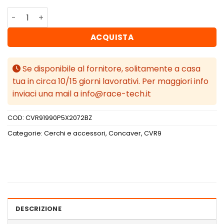
Concaver CVR9 19x9 ET20-54 BLANK Gloss Bronze quanti
ACQUISTA
Se disponibile al fornitore, solitamente a casa
tua in circa 10/15 giorni lavorativi. Per maggiori info
inviaci una mail a info@race-tech.it
COD:
CVR91990P5X2072BZ
Categorie:
Cerchi e accessori
,
Concaver
,
CVR9
DESCRIZIONE