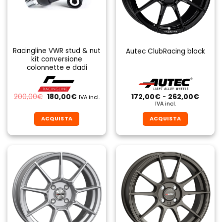
Racingline VWR stud & nut
Autec ClubRacing black
kit conversione
colonnette e dadi
Il
Il
Fascia
200,00
€
180,00
€
172,00
€
-
262,00
€
IVA incl.
prezzo
prezzo
di
IVA incl.
originale
attuale
prezzo
era:
è:
da
ACQUISTA
ACQUISTA
200,00€.
180,00€.
172,00
a
Questo
Questo
262,0
prodotto
prodotto
ha
ha
più
più
varianti.
varianti.
Le
Le
opzioni
opzioni
possono
possono
essere
essere