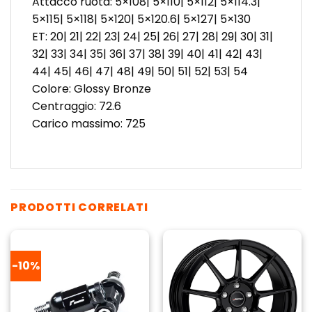
Attacco ruota: 5×108| 5×110| 5×112| 5×114.3|
5×115| 5×118| 5×120| 5×120.6| 5×127| 5×130
ET: 20| 21| 22| 23| 24| 25| 26| 27| 28| 29| 30| 31|
32| 33| 34| 35| 36| 37| 38| 39| 40| 41| 42| 43|
44| 45| 46| 47| 48| 49| 50| 51| 52| 53| 54
Colore: Glossy Bronze
Centraggio: 72.6
Carico massimo: 725
PRODOTTI CORRELATI
-10%