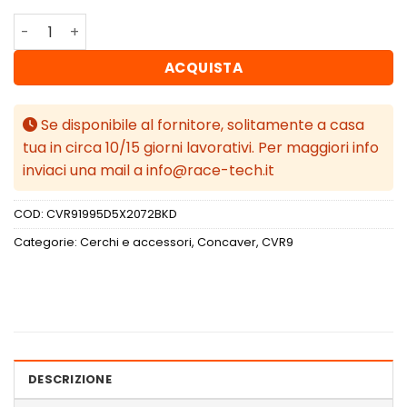
Concaver CVR9 19x9,5 ET20-38 BLANK Black Diamond Cut
ACQUISTA
Se disponibile al fornitore, solitamente a casa
tua in circa 10/15 giorni lavorativi. Per maggiori info
inviaci una mail a info@race-tech.it
COD:
CVR91995D5X2072BKD
Categorie:
Cerchi e accessori
,
Concaver
,
CVR9
DESCRIZIONE