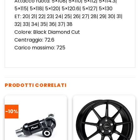
Attacco ruota: 5×108| 5×110| 5×112| 5×114.3|
5×115| 5×118| 5×120| 5×120.6| 5×127| 5×130
ET: 20| 21| 22| 23| 24| 25| 26| 27| 28| 29| 30| 31|
32| 33| 34| 35| 36| 37| 38
Colore: Black Diamond Cut
Centraggio: 72.6
Carico massimo: 725
PRODOTTI CORRELATI
-10%