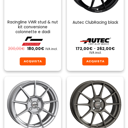
Racingline VWR stud & nut
Autec ClubRacing black
kit conversione
colonnette e dadi
Il
Il
Fascia
200,00
€
180,00
€
172,00
€
-
262,00
€
IVA incl.
prezzo
prezzo
di
IVA incl.
originale
attuale
prezzo
era:
è:
da
ACQUISTA
ACQUISTA
200,00€.
180,00€.
172,00
a
Questo
Questo
262,0
prodotto
prodotto
ha
ha
più
più
varianti.
varianti.
Le
Le
opzioni
opzioni
possono
possono
essere
essere
scelte
scelte