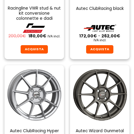
Racingline VWR stud & nut
Autec ClubRacing black
kit conversione
colonnette e dadi
Il
Il
Fascia
200,00
€
180,00
€
172,00
€
-
262,00
€
IVA incl.
prezzo
prezzo
di
IVA incl.
originale
attuale
prezzo
era:
è:
da
ACQUISTA
ACQUISTA
200,00€.
180,00€.
172,00
a
Questo
Questo
262,0
prodotto
prodotto
ha
ha
più
più
varianti.
varianti.
Le
Le
opzioni
opzioni
possono
possono
essere
essere
scelte
scelte
nella
nella
pagina
pagina
Autec ClubRacing Hyper
Autec Wizard Gunmetal
del
del