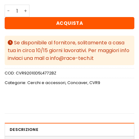
Concaver CVR9 20x10 ET47 5x112 Gloss Bronze quantità
ACQUISTA
Se disponibile al fornitore, solitamente a casa
tua in circa 10/15 giorni lavorativi. Per maggiori info
inviaci una mail a info@race-tech.it
COD:
CVR92010D5L4772BZ
Categorie:
Cerchi e accessori
,
Concaver
,
CVR9
DESCRIZIONE