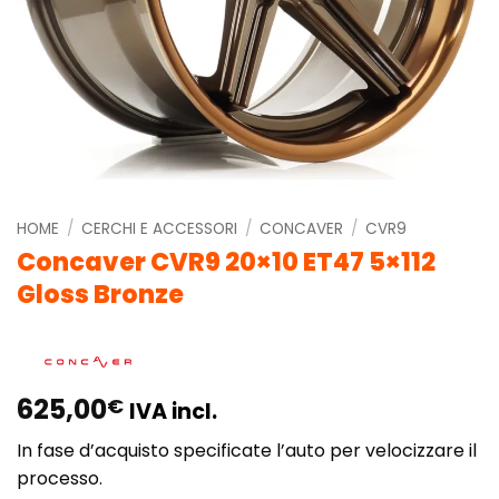
HOME
/
CERCHI E ACCESSORI
/
CONCAVER
/
CVR9
Concaver CVR9 20×10 ET47 5×112
Gloss Bronze
625,00
€
IVA incl.
In fase d’acquisto specificate l’auto per velocizzare il
processo.