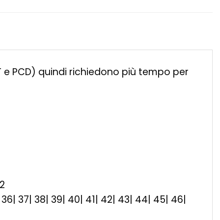
ET e PCD) quindi richiedono più tempo per
32
35| 36| 37| 38| 39| 40| 41| 42| 43| 44| 45| 46|