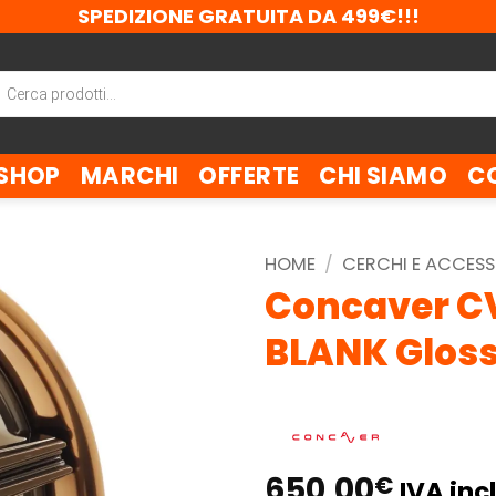
SPEDIZIONE GRATUITA DA 499€!!!
ca
tti
SHOP
MARCHI
OFFERTE
CHI SIAMO
C
HOME
/
CERCHI E ACCESS
Concaver CV
BLANK Gloss
650,00
€
IVA incl