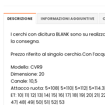
DESCRIZIONE
INFORMAZIONI AGGIUNTIVE
C
I cerchi con dicitura BLANK sono su realiz
la consegna.
Prezzo riferito al singolo cerchio.Con l’ac
Modello: CVR9
Dimensione: 20
Canale: 10,5
Attacco ruota: 5×108| 5×110| 5×112| 5×114.3
ET: 10| 11| 12| 13| 14| 15| 16| 17| 18| 19| 20| 2
47| 48| 49| 50| 51| 52| 53