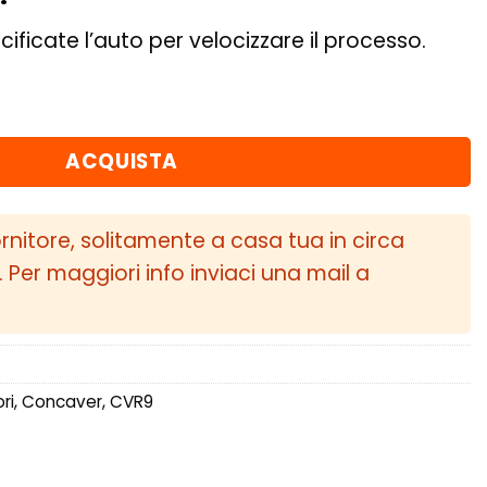
cificate l’auto per velocizzare il processo.
 ET10-53 BLANK Gloss Bronze quantità
ACQUISTA
ornitore, solitamente a casa tua in circa
i. Per maggiori info inviaci una mail a
ri
,
Concaver
,
CVR9