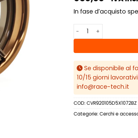
In fase d’acquisto spe
Concaver CVR9 20x10,5
Se disponibile al f
10/15 giorni lavorativ
info@race-tech.it
COD:
CVR920105D5X1072BZ
Categorie:
Cerchi e accesso