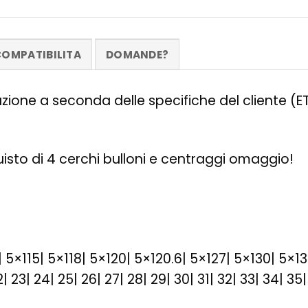
OMPATIBILITA
DOMANDE?
zazione a seconda delle specifiche del cliente (
quisto di 4 cerchi bulloni e centraggi omaggio!
| 5×115| 5×118| 5×120| 5×120.6| 5×127| 5×130| 5×1
1| 22| 23| 24| 25| 26| 27| 28| 29| 30| 31| 32| 33| 34| 