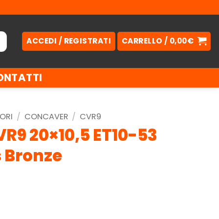
ACCEDI / REGISTRATI
CARRELLO /
0,00
€
ONTATTI
ORI
/
CONCAVER
/
CVR9
R9 20×10,5 ET10-53
 Bronze
.