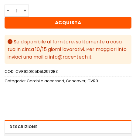
Concaver CVR9 20x10,5 ET25 5x112 Gloss Bronze quantità
ACQUISTA
Se disponibile al fornitore, solitamente a casa
tua in circa 10/15 giorni lavorativi. Per maggiori info
inviaci una mail a info@race-tech.it
COD:
CVR920105D5L2572BZ
Categorie:
Cerchi e accessori
,
Concaver
,
CVR9
DESCRIZIONE