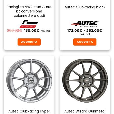
Racingline VWR stud & nut
Autec ClubRacing black
kit conversione
colonnette e dadi
Il
Il
Fascia
200,00
€
180,00
€
172,00
€
-
262,00
€
IVA incl.
prezzo
prezzo
di
IVA incl.
originale
attuale
prezzo
era:
è:
da
ACQUISTA
ACQUISTA
200,00€.
180,00€.
172,00
a
Questo
Questo
262,0
prodotto
prodotto
ha
ha
più
più
varianti.
varianti.
Le
Le
opzioni
opzioni
possono
possono
essere
essere
scelte
scelte
nella
nella
pagina
pagina
Autec ClubRacing Hyper
Autec Wizard Gunmetal
del
del