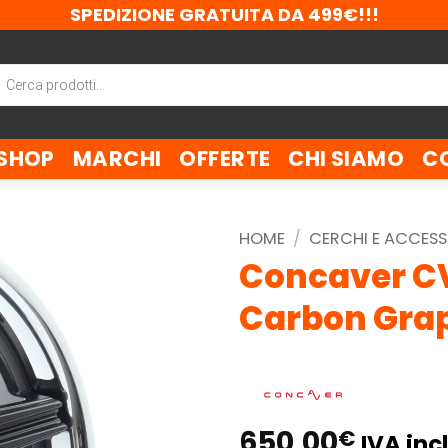
SPEDIZIONE GRATUITA DA 499€!!!
ca
tti
SHOP
MARCHI
OFFERTE
CHI SIAMO
C
HOME
/
CERCHI E ACCESS
Concaver CV
Carbon Grap
650,00
€
IVA incl