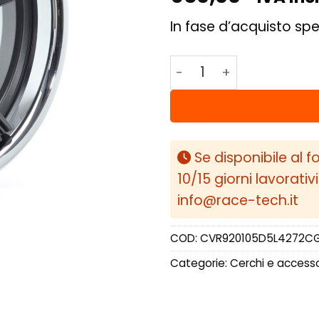
In fase d’acquisto spe
Concaver CVR9 20x10,5
Se disponibile al f
10/15 giorni lavorativ
info@race-tech.it
COD:
CVR920105D5L4272C
Categorie:
Cerchi e accesso