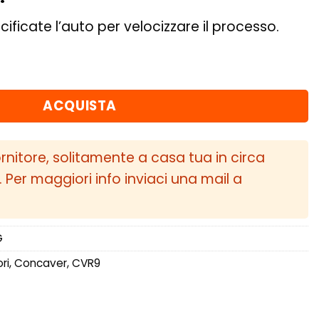
cificate l’auto per velocizzare il processo.
 ET42 5x112 Carbon Graphite quantità
ACQUISTA
ornitore, solitamente a casa tua in circa
i. Per maggiori info inviaci una mail a
G
ri
,
Concaver
,
CVR9