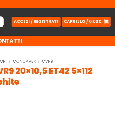
ACCEDI / REGISTRATI
CARRELLO /
0,00
€
ONTATTI
ORI
/
CONCAVER
/
CVR9
R9 20×10,5 ET42 5×112
hite
.