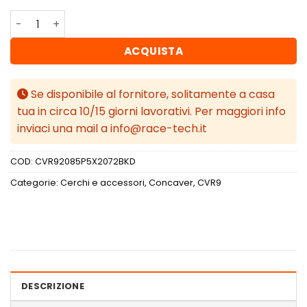
Concaver CVR9 20x8,5 ET20-48 BLANK Black Diamond Cu
ACQUISTA
Se disponibile al fornitore, solitamente a casa
tua in circa 10/15 giorni lavorativi. Per maggiori info
inviaci una mail a info@race-tech.it
COD:
CVR92085P5X2072BKD
Categorie:
Cerchi e accessori
,
Concaver
,
CVR9
DESCRIZIONE