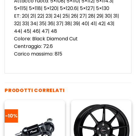
Attacco ruota: 5×108| 5×110| 5×112| 5×114.3|
5×115| 5×118| 5×120| 5×120.6| 5×127| 5×130
ET: 20| 21| 22| 23| 24| 25| 26| 27| 28| 29| 30| 31|
32| 33| 34| 35| 36| 37| 38| 39| 40| 41| 42| 43|
44| 45| 46| 47| 48
Colore: Black Diamond Cut
Centraggio: 72.6
Carico massimo: 815
PRODOTTI CORRELATI
-10%