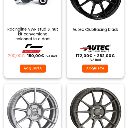
Racingline VWR stud & nut
Autec ClubRacing black
kit conversione
colonnette e dadi
Il
Il
Fascia
200,00
€
180,00
€
172,00
€
-
262,00
€
IVA incl.
prezzo
prezzo
di
IVA incl.
originale
attuale
prezzo
era:
è:
da
ACQUISTA
ACQUISTA
200,00€.
180,00€.
172,00
a
Questo
Questo
262,0
prodotto
prodotto
ha
ha
più
più
varianti.
varianti.
Le
Le
opzioni
opzioni
possono
possono
essere
essere