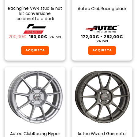
Racingline VWR stud & nut
Autec ClubRacing black
kit conversione
colonnette e dadi
Il
Il
Fascia
200,00
€
180,00
€
172,00
€
-
262,00
€
IVA incl.
prezzo
prezzo
di
IVA incl.
originale
attuale
prezzo
era:
è:
da
ACQUISTA
ACQUISTA
200,00€.
180,00€.
172,00
a
Questo
Questo
262,0
prodotto
prodotto
ha
ha
più
più
varianti.
varianti.
Le
Le
opzioni
opzioni
possono
possono
essere
essere
scelte
scelte
nella
nella
pagina
pagina
Autec ClubRacing Hyper
Autec Wizard Gunmetal
del
del