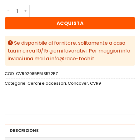
Concaver CVR9 20x8,5 ET35 5x112 Gloss Bronze quantità
ACQUISTA
Se disponibile al fornitore, solitamente a casa
tua in circa 10/15 giorni lavorativi. Per maggiori info
inviaci una mail a info@race-tech.it
COD:
CVR92085P5L3572BZ
Categorie:
Cerchi e accessori
,
Concaver
,
CVR9
DESCRIZIONE