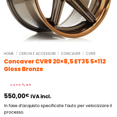
HOME
/
CERCHI E ACCESSORI
/
CONCAVER
/
CVR9
Concaver CVR9 20×8,5 ET35 5×112
Gloss Bronze
550,00
€
IVA incl.
In fase d’acquisto specificate l’auto per velocizzare il
processo.