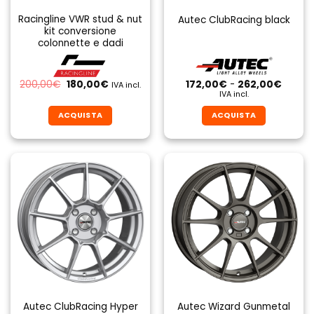
Racingline VWR stud & nut
Autec ClubRacing black
kit conversione
colonnette e dadi
Il
Il
Fascia
200,00
€
180,00
€
172,00
€
-
262,00
€
IVA incl.
prezzo
prezzo
di
IVA incl.
originale
attuale
prezzo
era:
è:
da
ACQUISTA
ACQUISTA
200,00€.
180,00€.
172,00
a
Questo
Questo
262,0
prodotto
prodotto
ha
ha
più
più
varianti.
varianti.
Le
Le
opzioni
opzioni
possono
possono
essere
essere
scelte
scelte
nella
nella
pagina
pagina
Autec ClubRacing Hyper
Autec Wizard Gunmetal
del
del