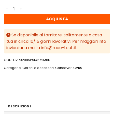
Concaver CVR9 20x8,5 ET45 5x112 Matt Black quantità
ACQUISTA
Se disponibile al fornitore, solitamente a casa
tua in circa 10/15 giorni lavorativi. Per maggiori info
inviaci una mail a info@race-tech.it
COD:
CVR92085P5L4572MBK
Categorie:
Cerchi e accessori
,
Concaver
,
CVR9
DESCRIZIONE