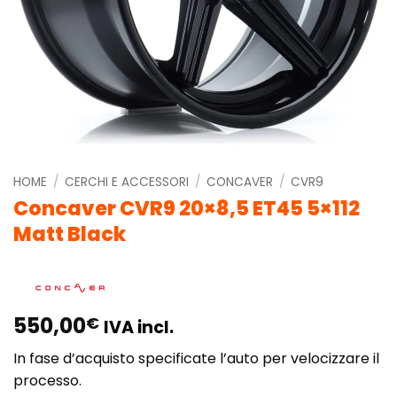
HOME
/
CERCHI E ACCESSORI
/
CONCAVER
/
CVR9
Concaver CVR9 20×8,5 ET45 5×112
Matt Black
550,00
€
IVA incl.
In fase d’acquisto specificate l’auto per velocizzare il
processo.