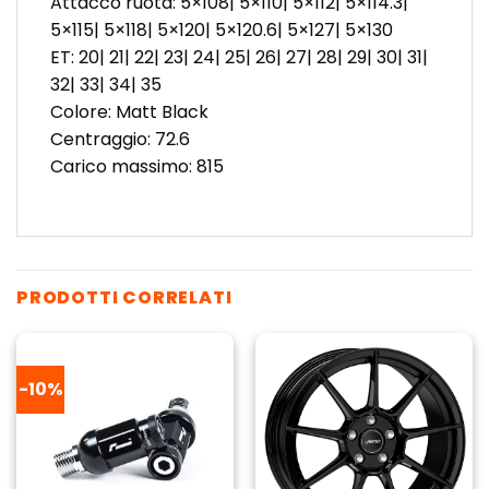
Attacco ruota: 5×108| 5×110| 5×112| 5×114.3|
5×115| 5×118| 5×120| 5×120.6| 5×127| 5×130
ET: 20| 21| 22| 23| 24| 25| 26| 27| 28| 29| 30| 31|
32| 33| 34| 35
Colore: Matt Black
Centraggio: 72.6
Carico massimo: 815
PRODOTTI CORRELATI
-10%