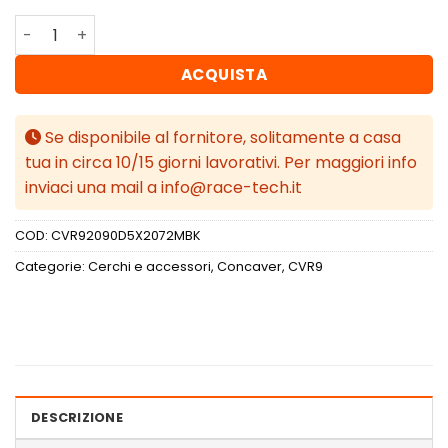
Concaver CVR9 20x9 ET20-35 BLANK Matt Black quantità
ACQUISTA
Se disponibile al fornitore, solitamente a casa
tua in circa 10/15 giorni lavorativi. Per maggiori info
inviaci una mail a info@race-tech.it
COD:
CVR92090D5X2072MBK
Categorie:
Cerchi e accessori
,
Concaver
,
CVR9
DESCRIZIONE