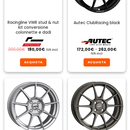
Racingline VWR stud & nut
Autec ClubRacing black
kit conversione
colonnette e dadi
Il
Il
Fascia
200,00
€
180,00
€
172,00
€
-
262,00
€
IVA incl.
prezzo
prezzo
di
IVA incl.
originale
attuale
prezzo
era:
è:
da
ACQUISTA
ACQUISTA
200,00€.
180,00€.
172,00
a
Questo
Questo
262,0
prodotto
prodotto
ha
ha
più
più
varianti.
varianti.
Le
Le
opzioni
opzioni
possono
possono
essere
essere
scelte
scelte