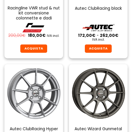
Racingline VWR stud & nut
Autec ClubRacing black
kit conversione
colonnette e dadi
Il
Il
Fascia
200,00
€
180,00
€
172,00
€
-
262,00
€
IVA incl.
prezzo
prezzo
di
IVA incl.
originale
attuale
prezzo
era:
è:
da
ACQUISTA
ACQUISTA
200,00€.
180,00€.
172,00
a
Questo
Questo
262,0
prodotto
prodotto
ha
ha
più
più
varianti.
varianti.
Le
Le
opzioni
opzioni
possono
possono
essere
essere
scelte
scelte
nella
nella
pagina
pagina
Autec ClubRacing Hyper
Autec Wizard Gunmetal
del
del