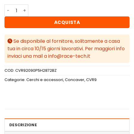
Concaver CVR9 20x9 ET28 5x114,3 Gloss Bronze quantità
ACQUISTA
Se disponibile al fornitore, solitamente a casa
tua in circa 10/15 giorni lavorativi. Per maggiori info
inviaci una mail a info@race-tech.it
COD:
CVR92090P5H2872BZ
Categorie:
Cerchi e accessori
,
Concaver
,
CVR9
DESCRIZIONE