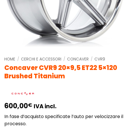
HOME
/
CERCHI E ACCESSORI
/
CONCAVER
/
CVR9
Concaver CVR9 20×9,5 ET22 5×120
Brushed Titanium
600,00
€
IVA incl.
In fase d’acquisto specificate l’auto per velocizzare il
processo.