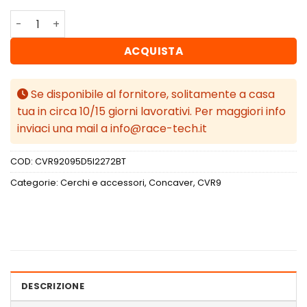
Concaver CVR9 20x9,5 ET22 5x120 Brushed Titanium qua
ACQUISTA
Se disponibile al fornitore, solitamente a casa
tua in circa 10/15 giorni lavorativi. Per maggiori info
inviaci una mail a info@race-tech.it
COD:
CVR92095D5I2272BT
Categorie:
Cerchi e accessori
,
Concaver
,
CVR9
DESCRIZIONE