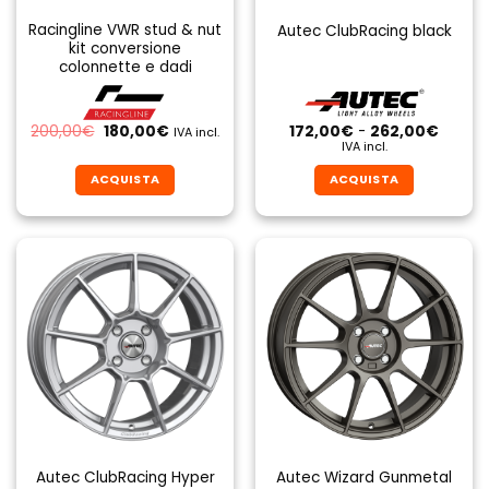
Racingline VWR stud & nut
Autec ClubRacing black
kit conversione
colonnette e dadi
Il
Il
Fascia
200,00
€
180,00
€
172,00
€
-
262,00
€
IVA incl.
prezzo
prezzo
di
IVA incl.
originale
attuale
prezzo
era:
è:
da
ACQUISTA
ACQUISTA
200,00€.
180,00€.
172,00
a
Questo
Questo
262,0
prodotto
prodotto
ha
ha
più
più
varianti.
varianti.
Le
Le
opzioni
opzioni
possono
possono
essere
essere
scelte
scelte
nella
nella
pagina
pagina
Autec ClubRacing Hyper
Autec Wizard Gunmetal
del
del