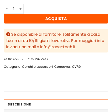
Concaver CVR9 20x9,5 ET24 5x112 Carbon Graphite quant
ACQUISTA
Se disponibile al fornitore, solitamente a casa
tua in circa 10/15 giorni lavorativi. Per maggiori info
inviaci una mail a info@race-tech.it
COD:
CVR92095D5L2472CG
Categorie:
Cerchi e accessori
,
Concaver
,
CVR9
DESCRIZIONE