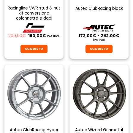
Racingline VWR stud & nut
Autec ClubRacing black
kit conversione
colonnette e dadi
Il
Il
Fascia
200,00
€
180,00
€
172,00
€
-
262,00
€
IVA incl.
prezzo
prezzo
di
IVA incl.
originale
attuale
prezzo
era:
è:
da
ACQUISTA
ACQUISTA
200,00€.
180,00€.
172,00
a
Questo
Questo
262,0
prodotto
prodotto
ha
ha
più
più
varianti.
varianti.
Le
Le
opzioni
opzioni
possono
possono
essere
essere
scelte
scelte
nella
nella
pagina
pagina
Autec ClubRacing Hyper
Autec Wizard Gunmetal
del
del