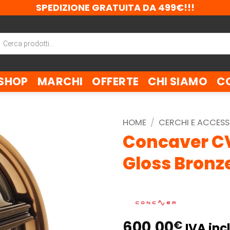
SPEDIZIONE GRATUITA DA 499€!!!
ca
tti
SHOP
MARCHI
OFFERTE
CHI SIAMO
C
HOME
/
CERCHI E ACCESS
Concaver CV
Gloss Bronz
600,00
€
IVA incl