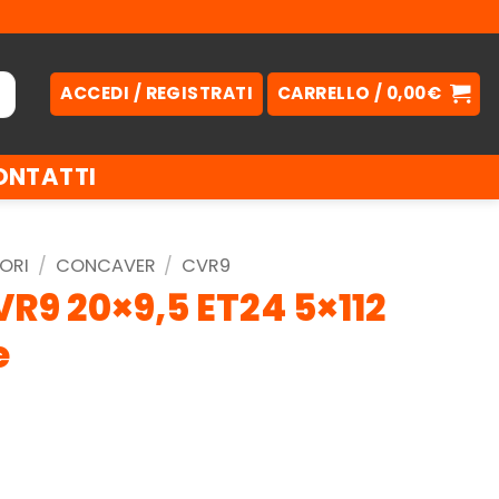
ACCEDI / REGISTRATI
CARRELLO /
0,00
€
ONTATTI
ORI
/
CONCAVER
/
CVR9
R9 20×9,5 ET24 5×112
e
.