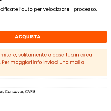
cificate l’auto per velocizzare il processo.
ET24 5x112 Gloss Bronze quantità
ACQUISTA
ornitore, solitamente a casa tua in circa
i. Per maggiori info inviaci una mail a
ri
,
Concaver
,
CVR9