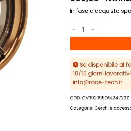
In fase d’acquisto spe
Concaver CVR9 20x9,5 
Se disponibile al f
10/15 giorni lavorativ
info@race-tech.it
COD:
CVR92095D5L2472BZ
Categorie:
Cerchi e accesso