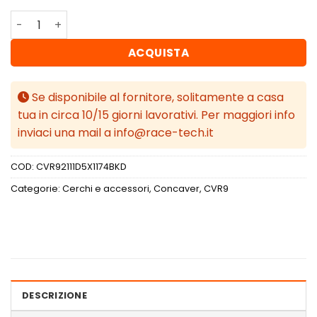
Concaver CVR9 21x11 ET11-55 BLANK Black Diamond Cut q
ACQUISTA
Se disponibile al fornitore, solitamente a casa
tua in circa 10/15 giorni lavorativi. Per maggiori info
inviaci una mail a info@race-tech.it
COD:
CVR92111D5X1174BKD
Categorie:
Cerchi e accessori
,
Concaver
,
CVR9
DESCRIZIONE