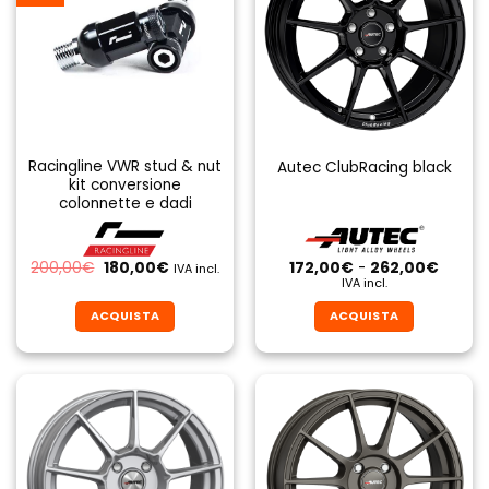
Racingline VWR stud & nut
Autec ClubRacing black
kit conversione
colonnette e dadi
Il
Il
Fascia
200,00
€
180,00
€
172,00
€
-
262,00
€
IVA incl.
prezzo
prezzo
di
IVA incl.
originale
attuale
prezzo
era:
è:
da
ACQUISTA
ACQUISTA
200,00€.
180,00€.
172,00
a
Questo
Questo
262,0
prodotto
prodotto
ha
ha
più
più
varianti.
varianti.
Le
Le
opzioni
opzioni