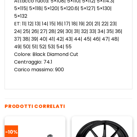
Attacco ruota: 5×108| 5×110| 5×112| 5×114.3|
5×115| 5×118| 5×120| 5×120.6| 5×127| 5×130|
5×132
ET: 11| 12| 13| 14| 15| 16| 17| 18| 19| 20| 21| 22| 23|
24| 25| 26| 27| 28| 29| 30| 31| 32| 33| 34| 35| 36|
37| 38| 39| 40| 41| 42| 43| 44| 45| 46| 47| 48|
49| 50| 51| 52| 53| 54| 55
Colore: Black Diamond Cut
Centraggio: 74.1
Carico massimo: 900
PRODOTTI CORRELATI
-10%