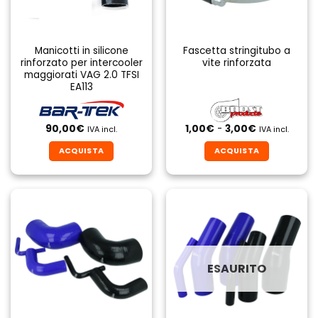
scelte
scelte
nella
nella
pagina
pagina
Manicotti in silicone
Fascetta stringitubo a
del
del
rinforzato per intercooler
vite rinforzata
prodotto
prodotto
maggiorati VAG 2.0 TFSI
EA113
Fascia
90,00
€
1,00
€
-
3,00
€
IVA incl.
IVA incl.
di
prezzo:
ACQUISTA
ACQUISTA
da
1,00€
Questo
a
prodotto
3,00€
ha
più
varianti.
Le
opzioni
ESAURITO
possono
essere
scelte
nella