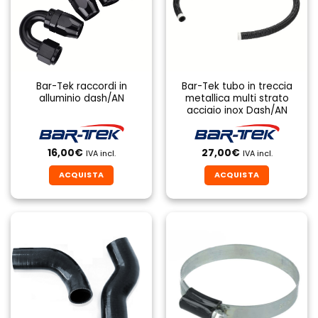
Bar-Tek raccordi in
Bar-Tek tubo in treccia
alluminio dash/AN
metallica multi strato
acciaio inox Dash/AN
16,00
€
27,00
€
IVA incl.
IVA incl.
ACQUISTA
ACQUISTA
Questo
Questo
prodotto
prodotto
ha
ha
più
più
varianti.
varianti.
Le
Le
opzioni
opzioni
possono
possono
essere
essere