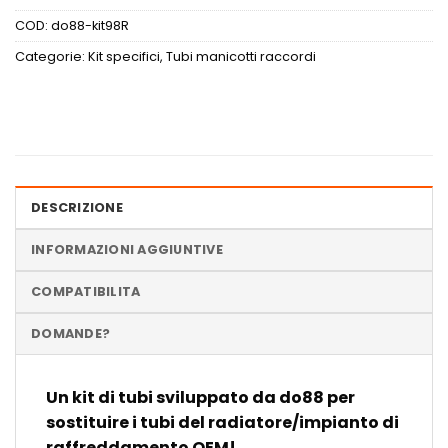
COD:
do88-kit98R
Categorie:
Kit specifici
,
Tubi manicotti raccordi
DESCRIZIONE
INFORMAZIONI AGGIUNTIVE
COMPATIBILITA
DOMANDE?
Un kit di tubi sviluppato da do88 per
sostituire i tubi del radiatore/impianto di
raffreddamento OEM!