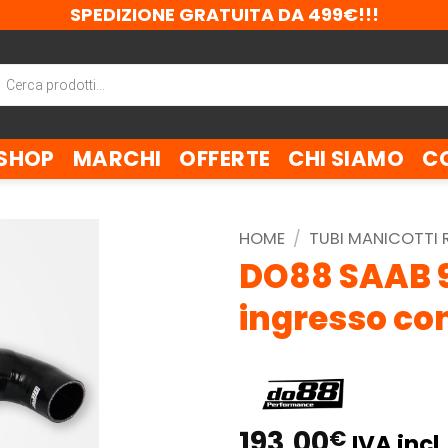
SPEDIZIONE GRATUITA DA 499€!!!
ca
tti
SHOP
MARCHI
OFFERTE
CHI SIAMO
C
HOME
/
TUBI MANICOTTI
DO88 SAAB 9-
ingresso con
193,00
€
IVA incl.