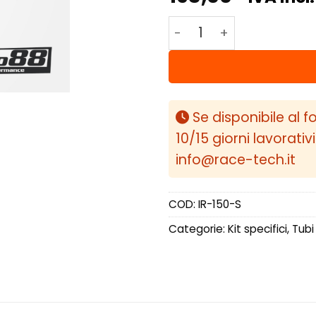
DO88 SAAB 9-5 2.0t 201
Se disponibile al f
10/15 giorni lavorativ
info@race-tech.it
COD:
IR-150-S
Categorie:
Kit specifici
,
Tubi