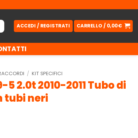
ACCEDI / REGISTRATI
CARRELLO /
0,00
€
ONTATTI
 RACCORDI
/
KIT SPECIFICI
5 2.0t 2010-2011 Tubo di
 tubi neri