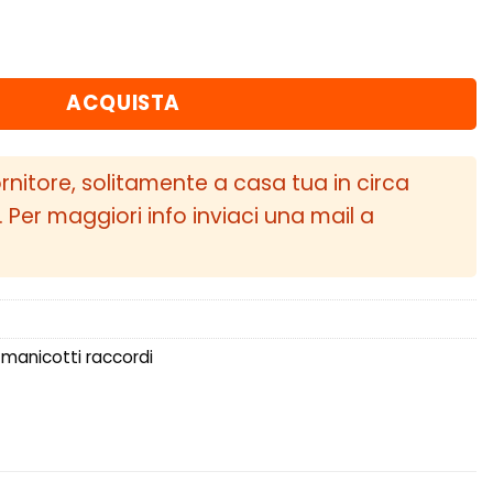
0-2011 Tubo di ingresso con tubi neri quantità
ACQUISTA
ornitore, solitamente a casa tua in circa
i. Per maggiori info inviaci una mail a
 manicotti raccordi