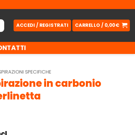
ACCEDI / REGISTRATI
CARRELLO /
0,00
€
ONTATTI
SPIRAZIONI SPECIFICHE
irazione in carbonio
erlinetta
cl.