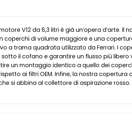
 motore V12 da 6,3 litri è già un’opera d’arte. I
con coperchi di volume maggiore e una copertura
vo a trama quadrata utilizzato da Ferrari. I cope
sotto il cofano e garantire un flusso più libero ve
re un montaggio identico a quello dei coperchi 
etto ai filtri OEM. Infine, la nostra copertura
he si abbina al collettore di aspirazione rosso.