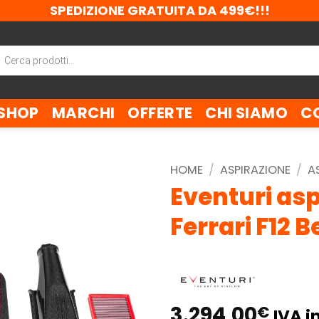
SPEDIZIONE GRATUITA DA 499€!!!
ca
tti
SHOP
MARCHI
OFFERTE
CHI SIAMO
C
HOME
/
ASPIRAZIONE
/
A
Eventuri asp
Ferrari F12 B
3.294,00
€
IVA in