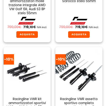
ammortizzatori molle
Scirocco stelo 55mm
trazione integrale AWD
VW Golf 6R, Audi S3 8P
stelo 55mm
Il
Il
Il
Il
799,00
€
719,10
€
799,00
€
719,10
€
IVA incl.
IVA incl.
prezzo
prezzo
prezzo
prezzo
originale
attuale
originale
attuale
ACQUISTA
ACQUISTA
era:
è:
era:
è:
799,00€.
719,10€.
799,00€.
719,10€.
-10%
-10%
Racingline VWR kit
Racingline VWR assetto
ammortizzatori sportivi
sportivo completo