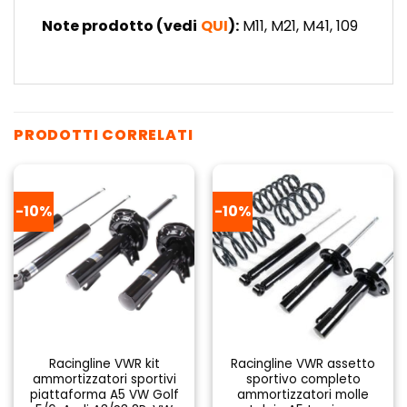
Note prodotto (vedi
QUI
):
M11, M21, M41, 109
PRODOTTI CORRELATI
-10%
-10%
Racingline VWR kit
Racingline VWR assetto
ammortizzatori sportivi
sportivo completo
piattaforma A5 VW Golf
ammortizzatori molle