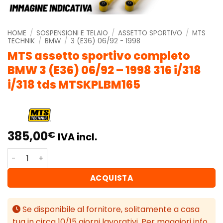
HOME
/
SOSPENSIONI E TELAIO
/
ASSETTO SPORTIVO
/
MTS
TECHNIK
/
BMW
/
3 (E36) 06/92 - 1998
MTS assetto sportivo completo
BMW 3 (E36) 06/92 – 1998 316 i/318
i/318 tds MTSKPLBM165
385,00
€
IVA incl.
MTS assetto sportivo completo BMW 3 (E36) 06/92 - 1998 
ACQUISTA
Se disponibile al fornitore, solitamente a casa
tua in circa 10/15 giorni lavorativi. Per maggiori info