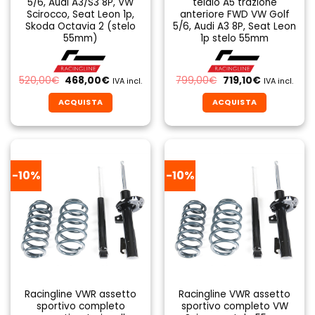
5/6, Audi A3/S3 8P, VW
telaio A5 trazione
Scirocco, Seat Leon 1p,
anteriore FWD VW Golf
Skoda Octavia 2 (stelo
5/6, Audi A3 8P, Seat Leon
55mm)
1p stelo 55mm
Il
Il
Il
Il
520,00
€
468,00
€
799,00
€
719,10
€
IVA incl.
IVA incl.
prezzo
prezzo
prezzo
prezzo
originale
attuale
originale
attuale
ACQUISTA
ACQUISTA
era:
è:
era:
è:
520,00€.
468,00€.
799,00€.
719,10€.
-10%
-10%
Racingline VWR assetto
Racingline VWR assetto
sportivo completo
sportivo completo VW