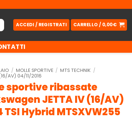
ACCEDI / REGISTRATI
CARRELLO /
0,00
€
ONTATTI
LAIO
/
MOLLE SPORTIVE
/
MTS TECHNIK
/
(16/AV) 04/11/2016
e sportive ribassate
kswagen JETTA IV (16/AV)
1.4 TSI Hybrid MTSXVW255