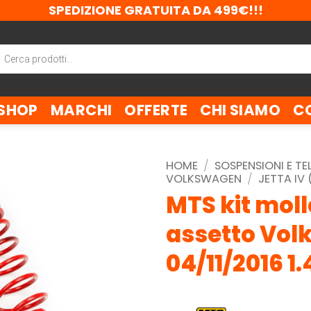
SPEDIZIONE GRATUITA DA 499€!!!
ca
tti
SHOP
MARCHI
OFFERTE
CHI SIAMO
C
HOME
/
SOSPENSIONI E TE
VOLKSWAGEN
/
JETTA IV 
MTS kit moll
assetto Vol
04/11/2016 