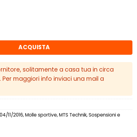
.
 ribassate assetto Volkswagen JETTA IV (16/AV) 0
ACQUISTA
ornitore, solitamente a casa tua in circa
i. Per maggiori info inviaci una mail a
 04/11/2016
,
Molle sportive
,
MTS Technik
,
Sospensioni e