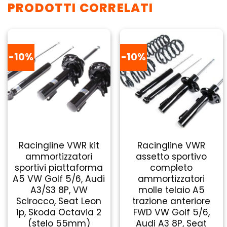
PRODOTTI CORRELATI
-10%
-10%
Racingline VWR kit
Racingline VWR
ammortizzatori
assetto sportivo
sportivi piattaforma
completo
A5 VW Golf 5/6, Audi
ammortizzatori
A3/S3 8P, VW
molle telaio A5
Scirocco, Seat Leon
trazione anteriore
1p, Skoda Octavia 2
FWD VW Golf 5/6,
(stelo 55mm)
Audi A3 8P, Seat