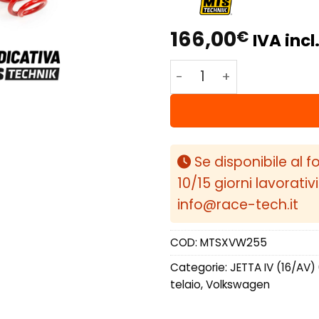
166,00
€
IVA incl
MTS kit molle sportive
Se disponibile al f
10/15 giorni lavorativ
info@race-tech.it
COD:
MTSXVW255
Categorie:
JETTA IV (16/AV)
telaio
,
Volkswagen