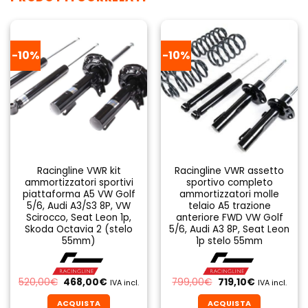
-10%
-10%
Racingline VWR kit
Racingline VWR assetto
ammortizzatori sportivi
sportivo completo
piattaforma A5 VW Golf
ammortizzatori molle
5/6, Audi A3/S3 8P, VW
telaio A5 trazione
Scirocco, Seat Leon 1p,
anteriore FWD VW Golf
Skoda Octavia 2 (stelo
5/6, Audi A3 8P, Seat Leon
55mm)
1p stelo 55mm
Il
Il
Il
Il
520,00
€
468,00
€
799,00
€
719,10
€
IVA incl.
IVA incl.
prezzo
prezzo
prezzo
prezzo
originale
attuale
originale
attuale
ACQUISTA
ACQUISTA