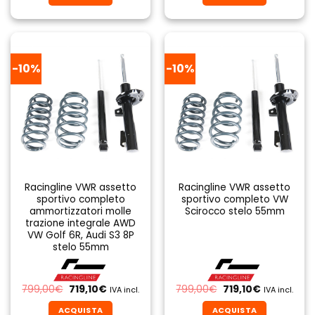
era:
è:
era:
è:
520,00€.
468,00€.
799,00€.
719,10€.
-10%
-10%
Racingline VWR assetto
Racingline VWR assetto
sportivo completo
sportivo completo VW
ammortizzatori molle
Scirocco stelo 55mm
trazione integrale AWD
VW Golf 6R, Audi S3 8P
stelo 55mm
Il
Il
Il
Il
799,00
€
719,10
€
799,00
€
719,10
€
IVA incl.
IVA incl.
prezzo
prezzo
prezzo
prezzo
originale
attuale
originale
attuale
ACQUISTA
ACQUISTA