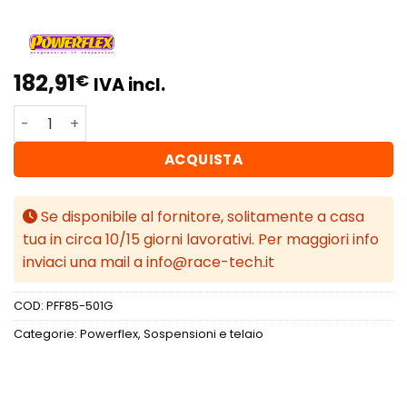
182,91
€
IVA incl.
Powerflex Volkswagen Touran (2017 in poi) Braccio oscil
ACQUISTA
Se disponibile al fornitore, solitamente a casa
tua in circa 10/15 giorni lavorativi. Per maggiori info
inviaci una mail a info@race-tech.it
COD:
PFF85-501G
Categorie:
Powerflex
,
Sospensioni e telaio