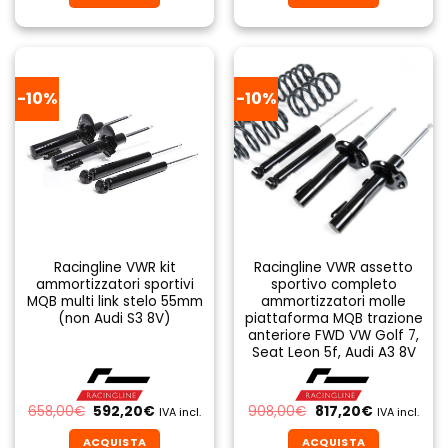
era:
è:
era:
è:
799,00€.
719,10€.
799,00€.
719,10€.
-10%
-10%
Racingline VWR kit
Racingline VWR assetto
ammortizzatori sportivi
sportivo completo
MQB multi link stelo 55mm
ammortizzatori molle
(non Audi S3 8V)
piattaforma MQB trazione
anteriore FWD VW Golf 7,
Seat Leon 5f, Audi A3 8V
Il
Il
Il
Il
658,00
€
592,20
€
908,00
€
817,20
€
IVA incl.
IVA incl.
prezzo
prezzo
prezzo
prezzo
originale
attuale
originale
attuale
ACQUISTA
ACQUISTA