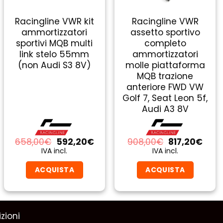
Racingline VWR kit
Racingline VWR
ammortizzatori
assetto sportivo
sportivi MQB multi
completo
link stelo 55mm
ammortizzatori
(non Audi S3 8V)
molle piattaforma
MQB trazione
anteriore FWD VW
Golf 7, Seat Leon 5f,
Audi A3 8V
Il
Il
Il
Il
658,00
€
592,20
€
908,00
€
817,20
€
zo
prezzo
prezzo
prezzo
prez
IVA incl.
IVA incl.
ale
originale
attuale
originale
attu
era:
è:
era:
è:
ACQUISTA
ACQUISTA
0€.
658,00€.
592,20€.
908,00€.
817,
zioni