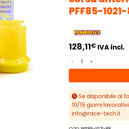
PFF85-1021-
128,11
€
IVA incl.
Powerflex Volkswagen T
Se disponibile al f
10/15 giorni lavorativ
info@race-tech.it
COD:
PFF85-1021-88