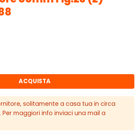
88
ransporter Models T25/T3 Type 2 tutti i modelli 
ACQUISTA
ornitore, solitamente a casa tua in circa
i. Per maggiori info inviaci una mail a