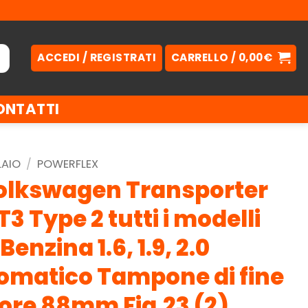
ACCEDI / REGISTRATI
CARRELLO /
0,00
€
ONTATTI
LAIO
/
POWERFLEX
olkswagen Transporter
3 Type 2 tutti i modelli
Benzina 1.6, 1.9, 2.0
matico Tampone di fine
iore 88mm Fig.23 (2)