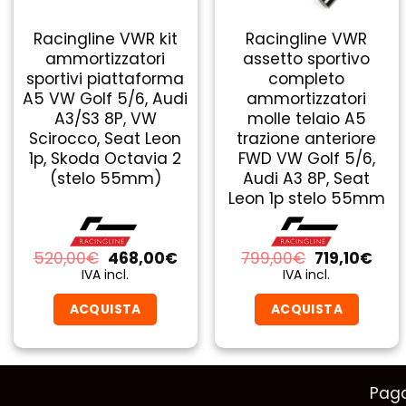
Racingline VWR kit
Racingline VWR
ammortizzatori
assetto sportivo
sportivi piattaforma
completo
A5 VW Golf 5/6, Audi
ammortizzatori
A3/S3 8P, VW
molle telaio A5
Scirocco, Seat Leon
trazione anteriore
1p, Skoda Octavia 2
FWD VW Golf 5/6,
(stelo 55mm)
Audi A3 8P, Seat
Leon 1p stelo 55mm
Il
Il
Il
Il
520,00
€
468,00
€
799,00
€
719,10
€
prezzo
prezzo
prezzo
prez
IVA incl.
IVA incl.
originale
attuale
originale
attu
era:
è:
era:
è:
ACQUISTA
ACQUISTA
520,00€.
468,00€.
799,00€.
719,
Pag