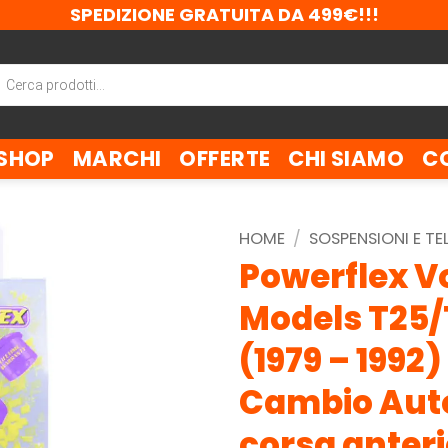
SPEDIZIONE GRATUITA DA 499€!!!
ca
tti
SHOP
MARCHI
OFFERTE
CHI SIAMO
C
HOME
/
SOSPENSIONI E TE
Powerflex V
Models T25/T
(1979 – 1992) 
Cambio Auto
corsa anter