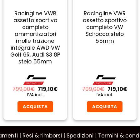
Racingline VWR
Racingline VWR
assetto sportivo
assetto sportivo
completo
completo VW
ammortizzatori
Scirocco stelo
molle trazione
55mm
integrale AWD VW
Golf 6R, Audi S3 8P
stelo 55mm
Il
Il
Il
Il
799,00
€
719,10
€
799,00
€
719,10
€
zo
prezzo
prezzo
prezzo
prez
IVA incl.
IVA incl.
ale
originale
attuale
originale
attu
era:
è:
era:
è:
ACQUISTA
ACQUISTA
10€.
799,00€.
719,10€.
799,00€.
719,1
amenti
|
Resi & rimborsi
|
Spedizioni
|
Termini & condi