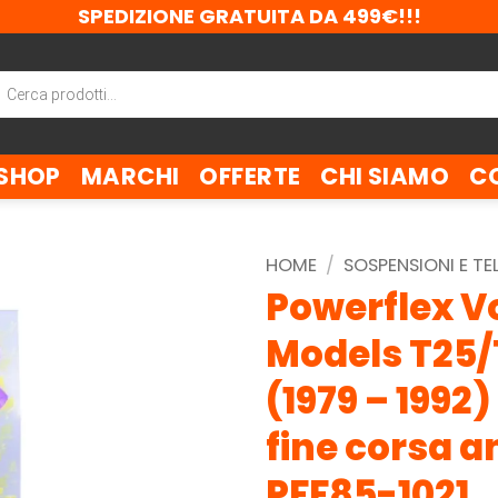
SPEDIZIONE GRATUITA DA 499€!!!
ca
tti
SHOP
MARCHI
OFFERTE
CHI SIAMO
C
HOME
/
SOSPENSIONI E TE
Powerflex V
Models T25/T
(1979 – 1992
fine corsa a
PFF85-1021