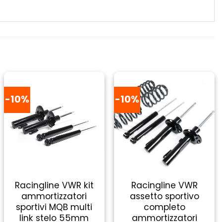
-10%
-10%
Racingline VWR kit
Racingline VWR
ammortizzatori
assetto sportivo
sportivi MQB multi
completo
link stelo 55mm
ammortizzatori