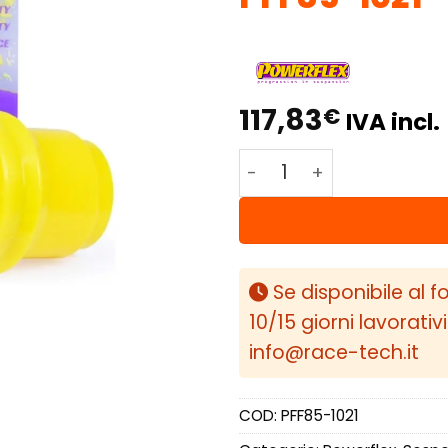
117,83
€
IVA incl.
Powerflex Volkswagen T
Se disponibile al f
10/15 giorni lavorativ
info@race-tech.it
COD:
PFF85-1021