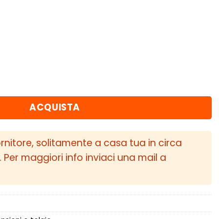
ransporter Models T25/T3 Type 2 tutti i modelli 
ACQUISTA
ornitore, solitamente a casa tua in circa
i. Per maggiori info inviaci una mail a