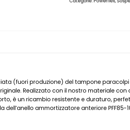
Categorie:
Powerflex
,
Sospen
rciata (fuori produzione) del tampone paracolpi 
originale. Realizzato con il nostro materiale co
rto, è un ricambio resistente e duraturo, perfet
ola dell’anello ammortizzatore anteriore PFF85-1