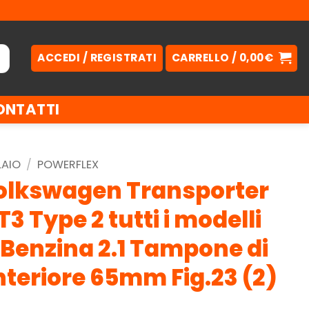
ACCEDI / REGISTRATI
CARRELLO /
0,00
€
ONTATTI
LAIO
/
POWERFLEX
olkswagen Transporter
3 Type 2 tutti i modelli
) Benzina 2.1 Tampone di
nteriore 65mm Fig.23 (2)