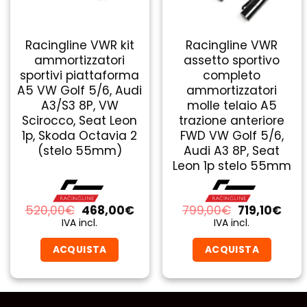
Racingline VWR kit
Racingline VWR
ammortizzatori
assetto sportivo
sportivi piattaforma
completo
A5 VW Golf 5/6, Audi
ammortizzatori
A3/S3 8P, VW
molle telaio A5
Scirocco, Seat Leon
trazione anteriore
1p, Skoda Octavia 2
FWD VW Golf 5/6,
(stelo 55mm)
Audi A3 8P, Seat
Leon 1p stelo 55mm
Il
Il
Il
Il
520,00
€
468,00
€
799,00
€
719,10
€
prezzo
prezzo
prezzo
prez
IVA incl.
IVA incl.
originale
attuale
originale
attu
era:
è:
era:
è:
ACQUISTA
ACQUISTA
520,00€.
468,00€.
799,00€.
719,