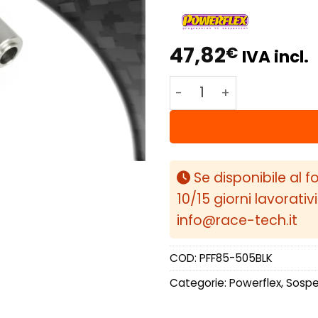
47,82
€
IVA incl.
Powerflex Volkswagen V
Se disponibile al f
10/15 giorni lavorativ
info@race-tech.it
COD:
PFF85-505BLK
Categorie:
Powerflex
,
Sospen