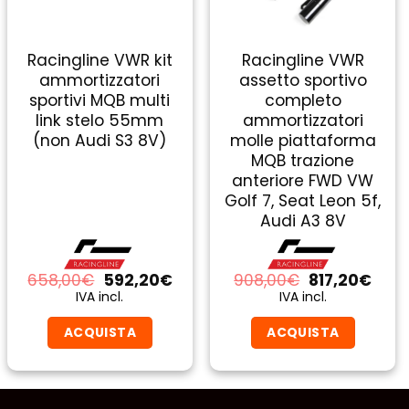
Racingline VWR kit
Racingline VWR
ammortizzatori
assetto sportivo
sportivi MQB multi
completo
link stelo 55mm
ammortizzatori
(non Audi S3 8V)
molle piattaforma
MQB trazione
anteriore FWD VW
Golf 7, Seat Leon 5f,
Audi A3 8V
Il
Il
Il
Il
658,00
€
592,20
€
908,00
€
817,20
€
zo
prezzo
prezzo
prezzo
prez
IVA incl.
IVA incl.
ale
originale
attuale
originale
attu
era:
è:
era:
è:
ACQUISTA
ACQUISTA
0€.
658,00€.
592,20€.
908,00€.
817,