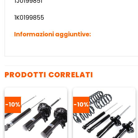
1J0199851
1K0199855
Informazioni aggiuntive:
PRODOTTI CORRELATI
-10%
-10%