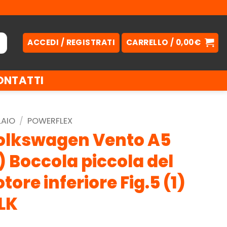
ACCEDI / REGISTRATI
CARRELLO /
0,00
€
ONTATTI
LAIO
/
POWERFLEX
olkswagen Vento A5
) Boccola piccola del
ore inferiore Fig.5 (1)
LK