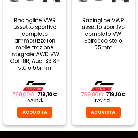
Racingline VWR
Racingline VWR
assetto sportivo
assetto sportivo
completo
completo VW
ammortizzatori
Scirocco stelo
molle trazione
55mm
integrale AWD VW
Golf 6R, Audi S3 8P
stelo 55mm
Il
Il
Il
Il
799,00
€
719,10
€
799,00
€
719,10
€
zo
prezzo
prezzo
prezzo
prez
IVA incl.
IVA incl.
ale
originale
attuale
originale
attu
era:
è:
era:
è:
ACQUISTA
ACQUISTA
10€.
799,00€.
719,10€.
799,00€.
719,1