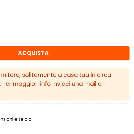
ento A5 (2005 - 2010) Boccola piccola del suppo
ACQUISTA
ornitore, solitamente a casa tua in circa
i. Per maggiori info inviaci una mail a
sioni e telaio