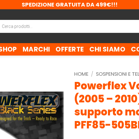
SPEDIZIONE GRATUITA DA 499€!!!
ca
tti
SHOP
MARCHI
OFFERTE
CHI SIAMO
C
HOME
/
SOSPENSIONI E TE
Powerflex V
(2005 – 2010
supporto mot
PFF85-505B