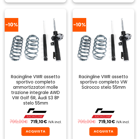
-10%
-10%
Racingline VWR assetto
Racingline VWR assetto
sportivo completo
sportivo completo VW
ammortizzatori molle
Scirocco stelo 55mm
trazione integrale AWD
VW Golf 6R, Audi S3 8P
stelo 55mm
Il
Il
Il
Il
799,00
€
719,10
€
799,00
€
719,10
€
IVA incl.
IVA incl.
prezzo
prezzo
prezzo
prezzo
originale
attuale
originale
attuale
ACQUISTA
ACQUISTA
era:
è:
era:
è:
799,00€.
719,10€.
799,00€.
719,10€.