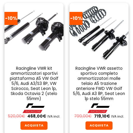
-10%
-10%
Racingline VWR kit
Racingline VWR assetto
ammortizzatori sportivi
sportivo completo
piattaforma A5 VW Golf
ammortizzatori molle
5/6, Audi A3/S3 8P, VW
telaio A5 trazione
Scirocco, Seat Leon 1p,
anteriore FWD VW Golf
Skoda Octavia 2 (stelo
5/6, Audi A3 8P, Seat Leon
55mm)
1p stelo 55mm
Il
Il
Il
Il
520,00
€
468,00
€
799,00
€
719,10
€
IVA incl.
IVA incl.
prezzo
prezzo
prezzo
prezzo
originale
attuale
originale
attuale
ACQUISTA
ACQUISTA
era:
è:
era:
è:
520,00€.
468,00€.
799,00€.
719,10€.