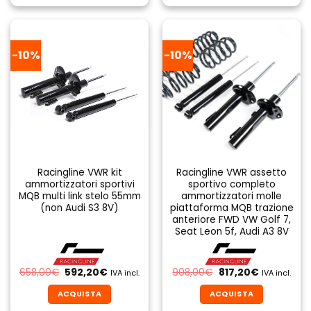
-10%
-10%
Racingline VWR kit
Racingline VWR assetto
ammortizzatori sportivi
sportivo completo
MQB multi link stelo 55mm
ammortizzatori molle
(non Audi S3 8V)
piattaforma MQB trazione
anteriore FWD VW Golf 7,
Seat Leon 5f, Audi A3 8V
Il
Il
Il
Il
658,00
€
592,20
€
908,00
€
817,20
€
IVA incl.
IVA incl.
prezzo
prezzo
prezzo
prezzo
originale
attuale
originale
attuale
ACQUISTA
ACQUISTA
era:
è:
era:
è:
658,00€.
592,20€.
908,00€.
817,20€.