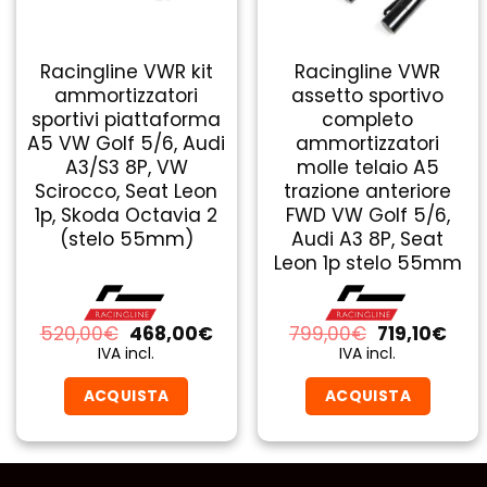
Racingline VWR kit
Racingline VWR
ammortizzatori
assetto sportivo
sportivi piattaforma
completo
A5 VW Golf 5/6, Audi
ammortizzatori
A3/S3 8P, VW
molle telaio A5
Scirocco, Seat Leon
trazione anteriore
1p, Skoda Octavia 2
FWD VW Golf 5/6,
(stelo 55mm)
Audi A3 8P, Seat
Leon 1p stelo 55mm
Il
Il
Il
Il
520,00
€
468,00
€
799,00
€
719,10
€
prezzo
prezzo
prezzo
prez
IVA incl.
IVA incl.
originale
attuale
originale
attu
era:
è:
era:
è:
ACQUISTA
ACQUISTA
520,00€.
468,00€.
799,00€.
719,