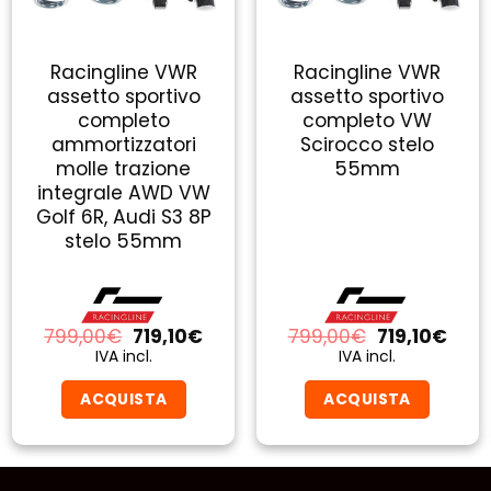
Racingline VWR
Racingline VWR
assetto sportivo
assetto sportivo
completo
completo VW
ammortizzatori
Scirocco stelo
molle trazione
55mm
integrale AWD VW
Golf 6R, Audi S3 8P
stelo 55mm
Il
Il
Il
Il
799,00
€
719,10
€
799,00
€
719,10
€
zo
prezzo
prezzo
prezzo
prez
IVA incl.
IVA incl.
ale
originale
attuale
originale
attu
era:
è:
era:
è:
ACQUISTA
ACQUISTA
10€.
799,00€.
719,10€.
799,00€.
719,1