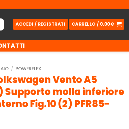
ACCEDI / REGISTRATI
CARRELLO /
0,00
€
ONTATTI
LAIO
/
POWERFLEX
olkswagen Vento A5
) Supporto molla inferiore
nterno Fig.10 (2) PFR85-