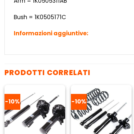
Arm = 1K0505311AB
Bush = 1K0505171C
Informazioni aggiuntive:
PRODOTTI CORRELATI
-10%
-10%