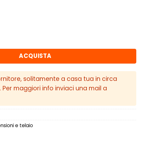
ento A5 (2005 - 2010) Supporto molla inferiore 
ACQUISTA
ornitore, solitamente a casa tua in circa
i. Per maggiori info inviaci una mail a
sioni e telaio