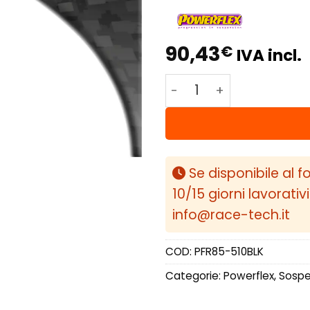
90,43
€
IVA incl.
Powerflex Volkswagen V
Se disponibile al f
10/15 giorni lavorativ
info@race-tech.it
COD:
PFR85-510BLK
Categorie:
Powerflex
,
Sospen