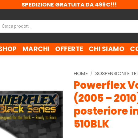
SPEDIZIONE GRATUITA DA 499€!!!
ca
tti
SHOP
MARCHI
OFFERTE
CHI SIAMO
C
HOME
/
SOSPENSIONI E TE
Powerflex V
(2005 – 2010
posteriore i
510BLK