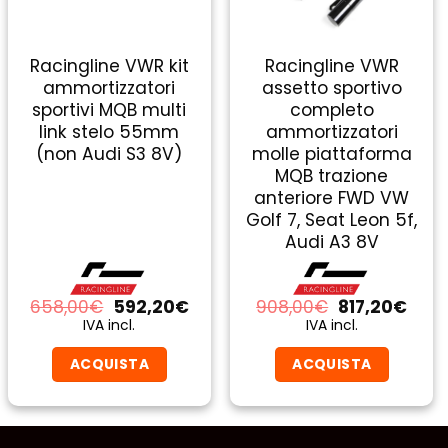
Racingline VWR kit
Racingline VWR
ammortizzatori
assetto sportivo
sportivi MQB multi
completo
link stelo 55mm
ammortizzatori
(non Audi S3 8V)
molle piattaforma
MQB trazione
anteriore FWD VW
Golf 7, Seat Leon 5f,
Audi A3 8V
Il
Il
Il
Il
658,00
€
592,20
€
908,00
€
817,20
€
zo
prezzo
prezzo
prezzo
prez
IVA incl.
IVA incl.
ale
originale
attuale
originale
attu
era:
è:
era:
è:
ACQUISTA
ACQUISTA
0€.
658,00€.
592,20€.
908,00€.
817,