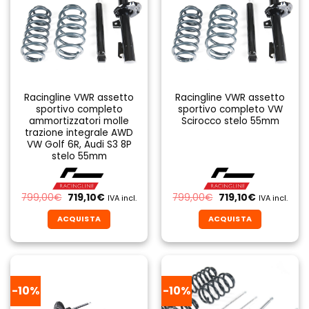
Racingline VWR assetto
Racingline VWR assetto
sportivo completo
sportivo completo VW
ammortizzatori molle
Scirocco stelo 55mm
trazione integrale AWD
VW Golf 6R, Audi S3 8P
stelo 55mm
Il
Il
Il
Il
799,00
€
719,10
€
799,00
€
719,10
€
IVA incl.
IVA incl.
prezzo
prezzo
prezzo
prezzo
originale
attuale
originale
attuale
ACQUISTA
ACQUISTA
era:
è:
era:
è:
799,00€.
719,10€.
799,00€.
719,10€.
-10%
-10%