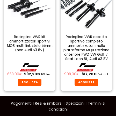
Racingline VWR kit
Racingline VWR assetto
ammortizzatori sportivi
sportivo completo
MQB multi link stelo 55mm
ammortizzatori molle
(non Audi S3 8V)
piattaforma MQB trazione
anteriore FWD VW Golf 7,
Seat Leon 5f, Audi A3 8V
Il
Il
Il
Il
658,00
€
592,20
€
908,00
€
817,20
€
IVA incl.
IVA incl.
prezzo
prezzo
prezzo
prezzo
originale
attuale
originale
attuale
ACQUISTA
ACQUISTA
era:
è:
era:
è:
658,00€.
592,20€.
908,00€.
817,20€.
Pagamenti
|
Resi & rimborsi
|
Spedizioni
|
Termini &
condizioni