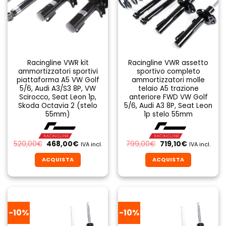
Racingline VWR kit
Racingline VWR assetto
ammortizzatori sportivi
sportivo completo
piattaforma A5 VW Golf
ammortizzatori molle
5/6, Audi A3/S3 8P, VW
telaio A5 trazione
Scirocco, Seat Leon 1p,
anteriore FWD VW Golf
Skoda Octavia 2 (stelo
5/6, Audi A3 8P, Seat Leon
55mm)
1p stelo 55mm
Il
Il
Il
Il
520,00
€
468,00
€
799,00
€
719,10
€
IVA incl.
IVA incl.
prezzo
prezzo
prezzo
prezzo
originale
attuale
originale
attuale
ACQUISTA
ACQUISTA
era:
è:
era:
è:
520,00€.
468,00€.
799,00€.
719,10€.
-10%
-10%