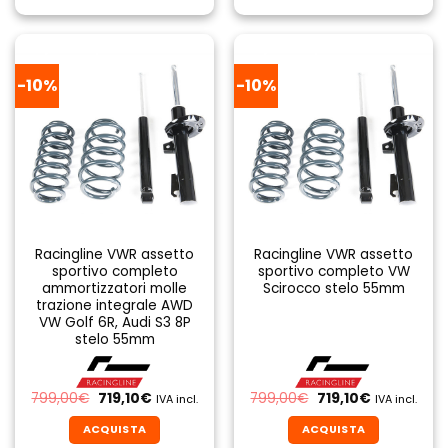
520,00€.
468,00€.
799,00€.
719,10€.
-10%
-10%
Racingline VWR assetto
Racingline VWR assetto
sportivo completo
sportivo completo VW
ammortizzatori molle
Scirocco stelo 55mm
trazione integrale AWD
VW Golf 6R, Audi S3 8P
stelo 55mm
Il
Il
Il
Il
799,00
€
719,10
€
799,00
€
719,10
€
IVA incl.
IVA incl.
prezzo
prezzo
prezzo
prezzo
originale
attuale
originale
attuale
ACQUISTA
ACQUISTA
era:
è:
era:
è: