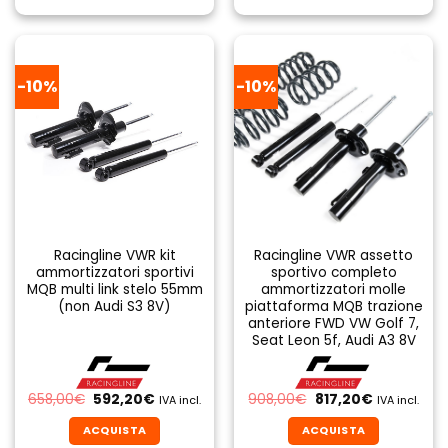
799,00€.
719,10€.
799,00€.
719,10€.
-10%
-10%
Racingline VWR kit
Racingline VWR assetto
ammortizzatori sportivi
sportivo completo
MQB multi link stelo 55mm
ammortizzatori molle
(non Audi S3 8V)
piattaforma MQB trazione
anteriore FWD VW Golf 7,
Seat Leon 5f, Audi A3 8V
Il
Il
Il
Il
658,00
€
592,20
€
908,00
€
817,20
€
IVA incl.
IVA incl.
prezzo
prezzo
prezzo
prezzo
originale
attuale
originale
attuale
ACQUISTA
ACQUISTA
era:
è:
era:
è: