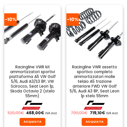
-10%
-10%
Racingline VWR kit
Racingline VWR assetto
ammortizzatori sportivi
sportivo completo
piattaforma A5 VW Golf
ammortizzatori molle
5/6, Audi A3/S3 8P, VW
telaio A5 trazione
Scirocco, Seat Leon 1p,
anteriore FWD VW Golf
Skoda Octavia 2 (stelo
5/6, Audi A3 8P, Seat Leon
55mm)
1p stelo 55mm
Il
Il
Il
Il
520,00
€
468,00
€
799,00
€
719,10
€
IVA incl.
IVA incl.
prezzo
prezzo
prezzo
prezzo
originale
attuale
originale
attuale
ACQUISTA
ACQUISTA
era:
è:
era:
è: