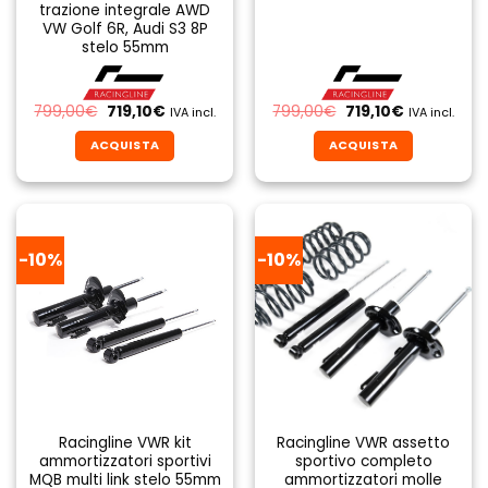
trazione integrale AWD
VW Golf 6R, Audi S3 8P
stelo 55mm
Il
Il
Il
Il
799,00
€
719,10
€
799,00
€
719,10
€
IVA incl.
IVA incl.
prezzo
prezzo
prezzo
prezzo
originale
attuale
originale
attuale
ACQUISTA
ACQUISTA
era:
è:
era:
è:
799,00€.
719,10€.
799,00€.
719,10€.
-10%
-10%
Racingline VWR kit
Racingline VWR assetto
ammortizzatori sportivi
sportivo completo
MQB multi link stelo 55mm
ammortizzatori molle