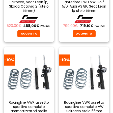
Scirocco, Seat Leon 1p,
anteriore FWD VW Golf
Skoda Octavia 2 (stelo
5/6, Audi A3 8P, Seat Leon
55mm)
1p stelo 55mm
Il
Il
Il
Il
520,00
€
468,00
€
799,00
€
719,10
€
IVA incl.
IVA incl.
prezzo
prezzo
prezzo
prezzo
originale
attuale
originale
attuale
ACQUISTA
ACQUISTA
era:
è:
era:
è:
520,00€.
468,00€.
799,00€.
719,10€.
-10%
-10%
Racingline VWR assetto
Racingline VWR assetto
sportivo completo
sportivo completo VW
ammortizzatori molle
Scirocco stelo 55mm