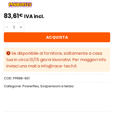
83,61
€
IVA incl.
Powerflex Volvo 850, S70, V70 (1991- 2000) Boccola ammo
ACQUISTA
Se disponibile al fornitore, solitamente a casa
tua in circa 10/15 giorni lavorativi. Per maggiori info
inviaci una mail a info@race-tech.it
COD:
PFR88-901
Categorie:
Powerflex
,
Sospensioni e telaio