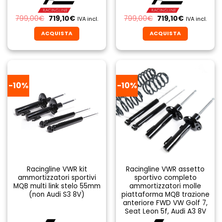
Il
Il
Il
Il
799,00
€
719,10
€
799,00
€
719,10
€
IVA incl.
IVA incl.
prezzo
prezzo
prezzo
prezzo
originale
attuale
originale
attuale
ACQUISTA
ACQUISTA
era:
è:
era:
è:
799,00€.
719,10€.
799,00€.
719,10€.
-10%
-10%
Racingline VWR kit
Racingline VWR assetto
ammortizzatori sportivi
sportivo completo
MQB multi link stelo 55mm
ammortizzatori molle
(non Audi S3 8V)
piattaforma MQB trazione
anteriore FWD VW Golf 7,
Seat Leon 5f, Audi A3 8V