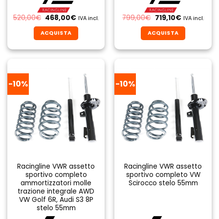
Il
Il
Il
Il
520,00
€
468,00
€
799,00
€
719,10
€
IVA incl.
IVA incl.
prezzo
prezzo
prezzo
prezzo
originale
attuale
originale
attuale
ACQUISTA
ACQUISTA
era:
è:
era:
è:
520,00€.
468,00€.
799,00€.
719,10€.
-10%
-10%
Racingline VWR assetto
Racingline VWR assetto
sportivo completo
sportivo completo VW
ammortizzatori molle
Scirocco stelo 55mm
trazione integrale AWD
VW Golf 6R, Audi S3 8P
stelo 55mm