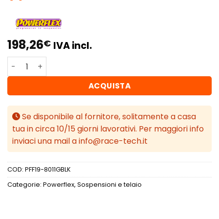
198,26
€
IVA incl.
Powerflex Volvo C30 (2006 - 2013) Braccio oscillante an
ACQUISTA
Se disponibile al fornitore, solitamente a casa
tua in circa 10/15 giorni lavorativi. Per maggiori info
inviaci una mail a info@race-tech.it
COD:
PFF19-8011GBLK
Categorie:
Powerflex
,
Sospensioni e telaio