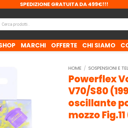
SPEDIZIONE GRATUITA DA 499€!!!
ca
tti
SHOP
MARCHI
OFFERTE
CHI SIAMO
C
HOME
/
SOSPENSIONI E TE
Powerflex Vo
V70/S80 (199
oscillante p
mozzo Fig.11