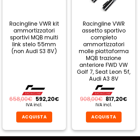
Racingline VWR kit
Racingline VWR
ammortizzatori
assetto sportivo
sportivi MQB multi
completo
link stelo 55mm
ammortizzatori
(non Audi S3 8V)
molle piattaforma
MQB trazione
anteriore FWD VW
Golf 7, Seat Leon 5f,
Audi A3 8V
Il
Il
Il
Il
658,00
€
592,20
€
908,00
€
817,20
€
zo
prezzo
prezzo
prezzo
prez
IVA incl.
IVA incl.
ale
originale
attuale
originale
attu
era:
è:
era:
è:
ACQUISTA
ACQUISTA
0€.
658,00€.
592,20€.
908,00€.
817,