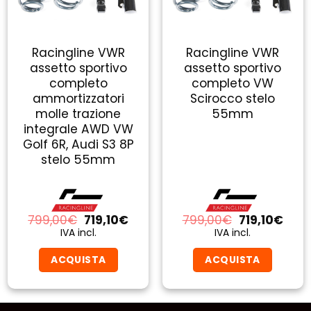
Racingline VWR
Racingline VWR
assetto sportivo
assetto sportivo
completo
completo VW
ammortizzatori
Scirocco stelo
molle trazione
55mm
integrale AWD VW
Golf 6R, Audi S3 8P
stelo 55mm
Il
Il
Il
Il
799,00
€
719,10
€
799,00
€
719,10
€
zo
prezzo
prezzo
prezzo
prez
IVA incl.
IVA incl.
ale
originale
attuale
originale
attu
era:
è:
era:
è:
ACQUISTA
ACQUISTA
10€.
799,00€.
719,10€.
799,00€.
719,1