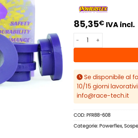
85,35
€
IVA incl.
Powerflex Volvo S60 (2
Se disponibile al f
10/15 giorni lavorativ
info@race-tech.it
COD:
PFR88-608
Categorie:
Powerflex
,
Sospen