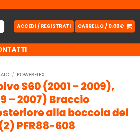
ACCEDI / REGISTRATI
CARRELLO /
0,00
€
ONTATTI
LAIO
/
POWERFLEX
lvo S60 (2001 – 2009),
9 – 2007) Braccio
osteriore alla boccola del
 (2) PFR88-608