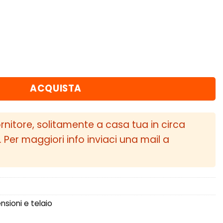
001 - 2009), V70/S80 (1999 - 2007) Braccio oscill
ACQUISTA
ornitore, solitamente a casa tua in circa
i. Per maggiori info inviaci una mail a
sioni e telaio