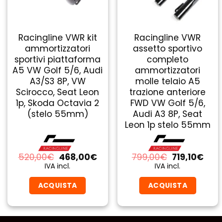
Racingline VWR kit
Racingline VWR
ammortizzatori
assetto sportivo
sportivi piattaforma
completo
A5 VW Golf 5/6, Audi
ammortizzatori
A3/S3 8P, VW
molle telaio A5
Scirocco, Seat Leon
trazione anteriore
1p, Skoda Octavia 2
FWD VW Golf 5/6,
(stelo 55mm)
Audi A3 8P, Seat
Leon 1p stelo 55mm
Il
Il
Il
Il
520,00
€
468,00
€
799,00
€
719,10
€
prezzo
prezzo
prezzo
prez
IVA incl.
IVA incl.
originale
attuale
originale
attu
era:
è:
era:
è:
ACQUISTA
ACQUISTA
520,00€.
468,00€.
799,00€.
719,